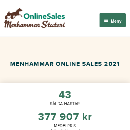
Hoppa
Hoppa
till
till
Meny
navigering
innehåll
Menhammar OnlineSales 2026
Derbyauktionen 2026
MENHAMMAR ONLINE SALES 2021
Om oss
Så fungerar det
43
SÅLDA HÄSTAR
Logga in
377 907
kr
MEDELPRIS