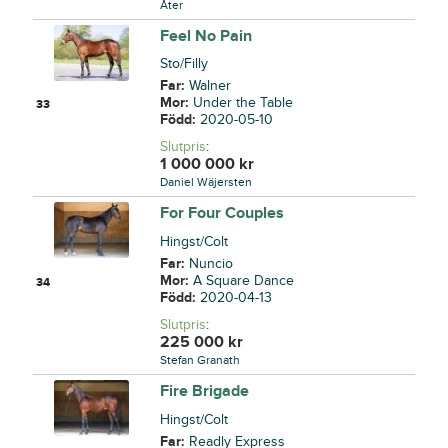
Åter
Feel No Pain
Sto/Filly
Far:
Walner
Mor:
Under the Table
33
Född:
2020-05-10
Slutpris
:
1 000 000
kr
Daniel Wäjersten
For Four Couples
Hingst/Colt
Far:
Nuncio
Mor:
A Square Dance
34
Född:
2020-04-13
Slutpris
:
225 000
kr
Stefan Granath
Fire Brigade
Hingst/Colt
Far:
Readly Express