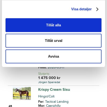
Furstinnan Grace (tävlingsrätt)
Visa detaljer
Sto/Filly
Far:
Brillantissime
Mor:
Your Highness
43
Född:
2020-03-23
Tillåt alla
Slutpris
:
225 000
kr
Menhammar Stuteri
Tillåt urval
Fly By
Hingst/Colt
Avvisa
Far:
Muscle Hill
Mor:
Dea Pride
44
Född:
2020-05-11
Slutpris
:
1 475 000
kr
Jörgen Sparredal
Krispy Cream Sisu
Hingst/Colt
Far:
Tactical Landing
Mor:
Caerphilly
45