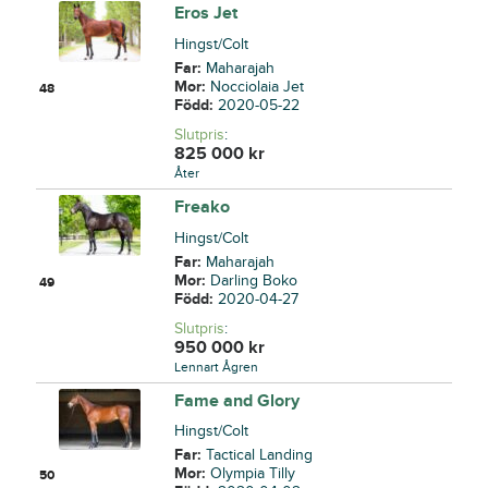
Eros Jet
Hingst/Colt
Far:
Maharajah
Mor:
Nocciolaia Jet
48
Född:
2020-05-22
Slutpris
:
825 000
kr
Åter
Freako
Hingst/Colt
Far:
Maharajah
Mor:
Darling Boko
49
Född:
2020-04-27
Slutpris
:
950 000
kr
Lennart Ågren
Fame and Glory
Hingst/Colt
Far:
Tactical Landing
Mor:
Olympia Tilly
50