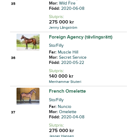
Mor:
Wild Fire
35
Född:
2020-06-08
Slutpris
:
275 000
kr
Jenny Långström
Foreign Agency (tävlingsrätt)
Sto/Filly
Far:
Muscle Hill
Mor:
Secret Service
36
Född:
2020-05-22
Slutpris
:
140 000
kr
Menhammar Stuteri
French Omelette
Sto/Filly
Far:
Nuncio
Mor:
Omelette
37
Född:
2020-04-08
Slutpris
:
275 000
kr
Jesper Hansen