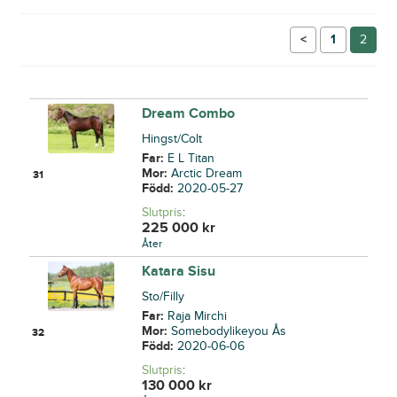
←
1
2
Dream Combo
Hingst/Colt
Far:
E L Titan
Mor:
Arctic Dream
31
Född:
2020-05-27
Slutpris
:
225 000
kr
Åter
Katara Sisu
Sto/Filly
Far:
Raja Mirchi
Mor:
Somebodylikeyou Ås
32
Född:
2020-06-06
Slutpris
:
130 000
kr