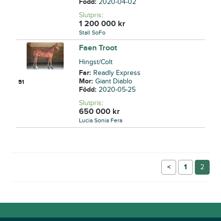
Född:
2020-04-02
Slutpris
:
1 200 000
kr
Stall SoFo
Faen Troot
Hingst/Colt
Far:
Readly Express
Mor:
Giant Diablo
51
Född:
2020-05-25
Slutpris
:
650 000
kr
Lucia Sonia Fera
←
1
2