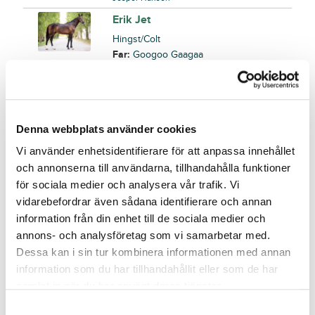
Erik Jet
Hingst/Colt
Far:
Googoo Gaagaa
Mor:
Ombrina Jet
38
Född:
2020-05-05
Slutpris
:
300 000
kr
Stefan Granath
Denna webbplats använder cookies
Festival
Vi använder enhetsidentifierare för att anpassa innehållet
Hingst/Colt
och annonserna till användarna, tillhandahålla funktioner
Far:
Muscle Hill
för sociala medier och analysera vår trafik. Vi
Mor:
Way Out West
39
vidarebefordrar även sådana identifierare och annan
Född:
2020-03-05
information från din enhet till de sociala medier och
Slutpris
:
1 225 000
kr
annons- och analysföretag som vi samarbetar med.
Lennart Ågren
Dessa kan i sin tur kombinera informationen med annan
Fountain of Youth
information som du har tillhandahållit eller som de har
samlat in när du har använt deras tjänster.
Sto/Filly
Far:
Zola Boko
S