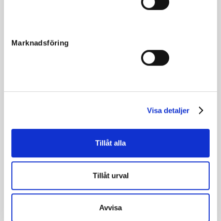
Fakta
Kön
Sto/Filly
Marknadsföring
Född
2020-04-08
Far
Nuncio
Mor
Omelette
Morfar
Varenne
Visa detaljer
Reg. nr.
SE 20-1069
Färg
Brun
Tillåt alla
Avelsindex
120
Inavelskoeff.
8.90%
Tillåt urval
Mankhöjd/korshöjd
146/149 cm
Uppfödare
Menhammar Stuteri AB
Avvisa
Säljare
Menhammar Stuteri AB