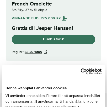
French Omelette
Sto/Filly
37 av 51 objekt
VINNANDE BUD:
275 000
KR
Grattis till
Jesper Hansen
!
Budhistorik
Reg. nr.:
SE 20-1069
Foreign Agency
Erik Jet
(tävlingsrätt)
Denna webbplats använder cookies
Vi använder enhetsidentifierare för att anpassa innehållet
och annonserna till användarna, tillhandahålla funktioner
Om hästen