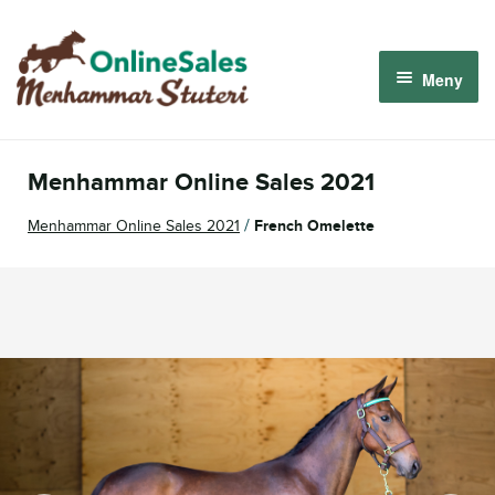
Hoppa
Hoppa
till
till
Meny
navigering
innehåll
Menhammar OnlineSales 2026
Menhammar Online Sales 2021
Derbyauktionen 2026
/
Menhammar Online Sales 2021
French Omelette
Om oss
Så fungerar det
Logga in