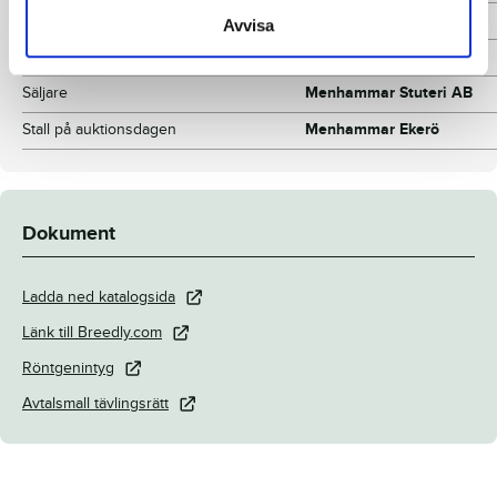
Mankhöjd/korshöjd
144/147 cm
Avvisa
Uppfödare
Menhammar Stuteri AB
Säljare
Menhammar Stuteri AB
Stall på auktionsdagen
Menhammar Ekerö
Dokument
Ladda ned katalogsida
Länk till Breedly.com
Röntgenintyg
Avtalsmall tävlingsrätt