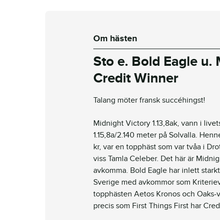
Om hästen
S
to
e. Bold Eagle u.
Credit Winner
Talang
möter
fransk
succéhingst
!
Midnight
Victory
1.13,8ak, vann i live
1.15,8a/2.140 meter på Solvalla. H
kr, var en topphäst som var tvåa i Dr
viss
Tamla
Celeber. Det här är
Midnig
avkomma.
Bold
Eagle har inlett starkt
Sverige med avkommor som Kriterie
topphästen
Aetos
Kronos
och
Oaks
-
precis som
First
Things
First
har Cred