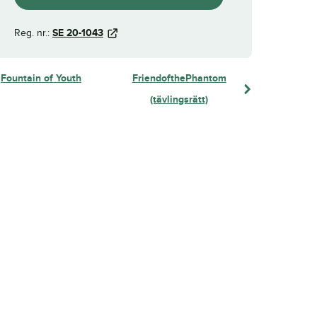
Reg. nr.:
SE 20-1043
Fountain of Youth
FriendofthePhantom
(tävlingsrätt)