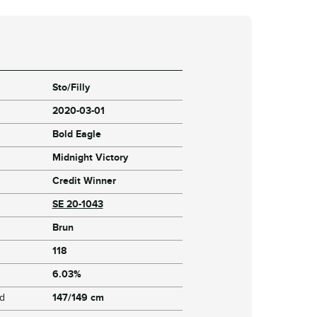
Sto/Filly
2020-03-01
Bold Eagle
Midnight Victory
Credit Winner
SE 20-1043
Brun
118
6.03%
jd
147/149 cm