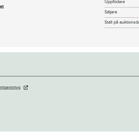
Uppfödare
st
Säljare
Stall på auktions
ntgenintyg