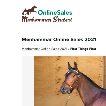
Hoppa
Hoppa
till
till
navigering
innehåll
Menhammar Online Sales 2021
/
Menhammar Online Sales 2021
First Things First