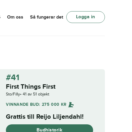
Logga in
6
Om oss
Så fungerar det
#41
First Things First
Sto/Filly
41 av 51 objekt
VINNANDE BUD:
275 000
KR
Grattis till
Reijo Liljendahl
!
Budhistorik