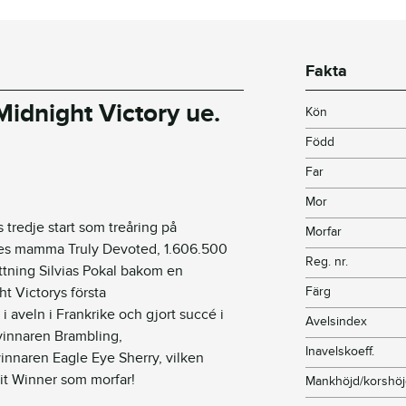
Fakta
Midnight Victory
ue
.
Kön
Född
Far
Mor
ts tredje start som treåring på
Morfar
ennes mamma
Truly
Devoted
, 1.606.500
Reg. nr.
ottning Silvias Pokal bakom en
ht
Victorys
första
Färg
 i aveln i Frankrike och gjort succé i
Avelsindex
vinnaren
Brambling
,
Inavelskoeff.
vinnaren Eagle Eye Sherry, vilken
it Winner som morfar!
Mankhöjd/korshö