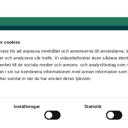
r cookies
rare för att anpassa innehållet och annonserna till användarna, t
Länkar
er och analysera vår trafik. Vi vidarebefordrar även sådana ident
 enhet till de sociala medier och annons- och analysföretag som 
om älskar trav!
Allmänna auktionsvillkor
 i sin tur kombinera informationen med annan information som
har vi skapat en
Mobilvy
e har samlat in när du har använt deras tjänster.
t ständigt bryta ny
Cookie policy
Inställningar
Statistik