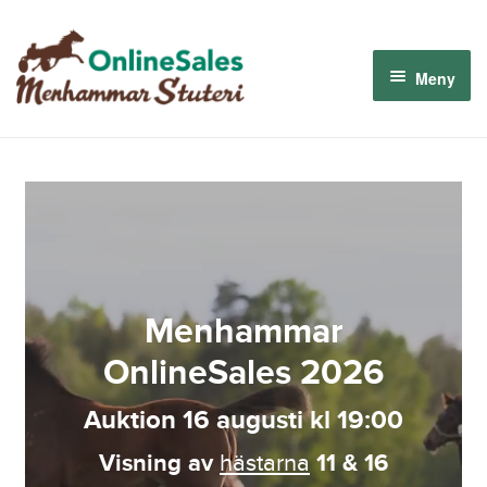
Hoppa
Hoppa
till
till
Meny
navigering
innehåll
Menhammar OnlineSales 2026
Derbyauktionen 2026
Om oss
Menhammar
Så fungerar det
OnlineSales 2026
Logga in
Auktion 16 augusti kl 19:00
Visning av
hästarna
11 & 16