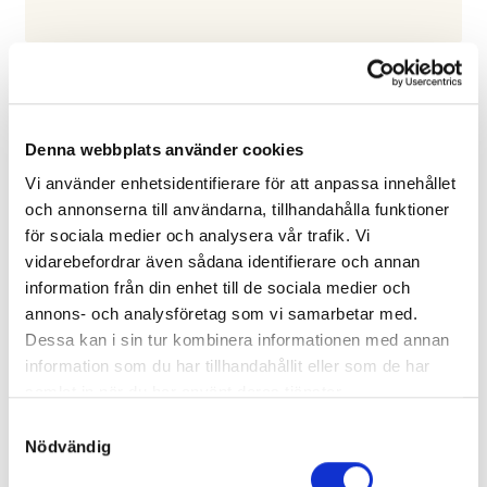
Derbyauktionen 2025
Fredag 5 September 2025
Denna webbplats använder cookies
Till auktionen
Vi använder enhetsidentifierare för att anpassa innehållet
och annonserna till användarna, tillhandahålla funktioner
för sociala medier och analysera vår trafik. Vi
vidarebefordrar även sådana identifierare och annan
information från din enhet till de sociala medier och
annons- och analysföretag som vi samarbetar med.
Dessa kan i sin tur kombinera informationen med annan
information som du har tillhandahållit eller som de har
samlat in när du har använt deras tjänster.
S
Nödvändig
a
m