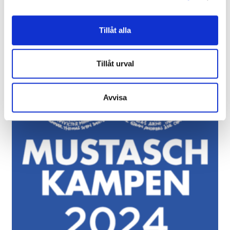
Elitauktion 2025
Fredag 23 Maj 2025
Tillåt alla
Till auktionen
Tillåt urval
Avvisa