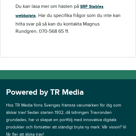
Du kan läsa mer om hästen på
SRF Stables
. Har du specifika frågor som du inte kan
webbplats
hitta svar på så kan du kontakta Magnus
Rundgren, 070-568 65 11.
Powered by TR Media
Hos TR Media finns Sveriges främsta varumärken för dig som
älskar trav! Sedan starten 1932, då tidningen Travronden
grundades, har vi skapat en portfölj med innovativa digitala
produkter och fortsätter att ständigt bryta ny mark. Vår vision? Vi
får fler att älska trav!