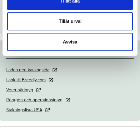
Tillåt alla
Uppfödare
SRF Stable
Säljare
SRF Stable
Tillåt urval
Stall på auktionsdagen
Silvåkra gård, Klippan
Avvisa
Dokument
Ladda ned katalogsida
Länk till Breedly.com
Veterinärintyg
Röntgen och operationsintyg
Stakningslista USA