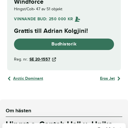
Windforce
Hingst/Colt
47 av 51 objekt
VINNANDE BUD:
250 000
KR
Grattis till
Adrian Kolgjini
!
Budhistorik
Reg. nr.:
SE 20-1557
Arctic Dominant
Eros Jet
Om hästen
Hingst e. Cantab Hall u. Unika