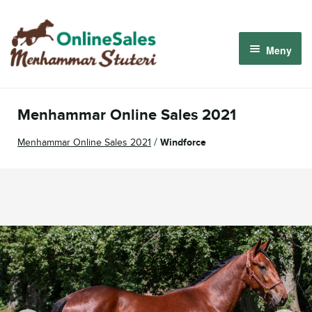
Hoppa
Hoppa
till
till
Meny
navigering
innehåll
Menhammar OnlineSales 2026
Menhammar Online Sales 2021
Derbyauktionen 2026
/
Menhammar Online Sales 2021
Windforce
Om oss
Så fungerar det
Logga in