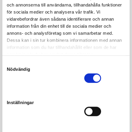
Square
Dance
ue
.
Maharajah
och annonserna till användarna, tillhandahålla funktioner
för sociala medier och analysera vår trafik. Vi
vidarebefordrar även sådana identifierare och annan
Snabba fötter – och
generationsskiften
!
information från din enhet till de sociala medier och
A Square
Dance
är undan Breeders Crown-
annons- och analysföretag som vi samarbetar med.
tvåan
Quadrille
som i sin tur är syster till miljonären och
Dessa kan i sin tur kombinera informationen med annan
Kriterietrean Golden
Shoes
. Mormors mor
information som du har tillhandahållit eller som de har
heter
Tapdancer
, vars avkommor har tagit 56 segrar och
samlat in när du har använt deras tjänster.
tjänat över fem miljoner kronor. Det här är A
S
Square
Dance
första avkomma.
Nuncios
debutkull är född
Nödvändig
a
2019 och trots ett blott fåtal avkommor i USA har de redan
m
hunnit visa framhovarna.
t
y
Katalogsidan finns här:
For Four Couples
c
Inställningar
k
e
s
v