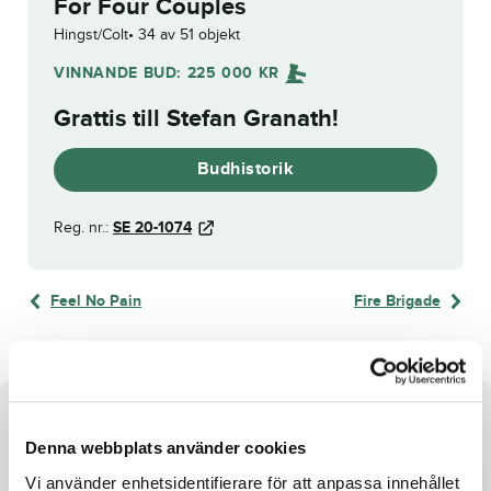
For Four Couples
Hingst/Colt
34 av 51 objekt
VINNANDE BUD:
225 000
KR
Grattis till
Stefan Granath
!
Budhistorik
Reg. nr.:
SE 20-1074
Feel No Pain
Fire Brigade
Om hästen
Denna webbplats använder cookies
H
ingst
e.
Nuncio
u. A
Vi använder enhetsidentifierare för att anpassa innehållet