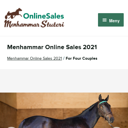
Hoppa
Hoppa
till
till
Meny
navigering
innehåll
Menhammar OnlineSales 2026
Menhammar Online Sales 2021
Derbyauktionen 2026
/
Menhammar Online Sales 2021
For Four Couples
Om oss
Så fungerar det
Logga in