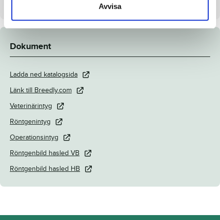
Stall på auktionsdagen
Menhammar Ekerö
Avvisa
Dokument
Ladda ned katalogsida
Länk till Breedly.com
Veterinärintyg
Röntgenintyg
Operationsintyg
Röntgenbild hasled VB
Röntgenbild hasled HB