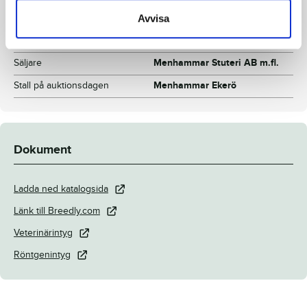
Mankhöjd/korshöjd
143/149 cm
Avvisa
Uppfödare
Menhammar Stuteri AB m.fl.
Säljare
Menhammar Stuteri AB m.fl.
Stall på auktionsdagen
Menhammar Ekerö
Dokument
Ladda ned katalogsida
Länk till Breedly.com
Veterinärintyg
Röntgenintyg