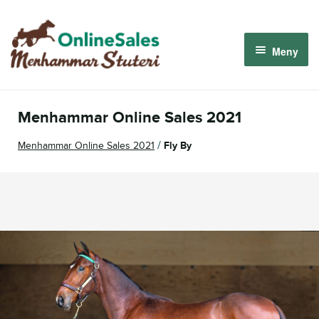
Hoppa
Hoppa
till
till
Meny
navigering
innehåll
Menhammar OnlineSales 2026
Menhammar Online Sales 2021
Derbyauktionen 2026
/
Menhammar Online Sales 2021
Fly By
Om oss
Så fungerar det
Logga in