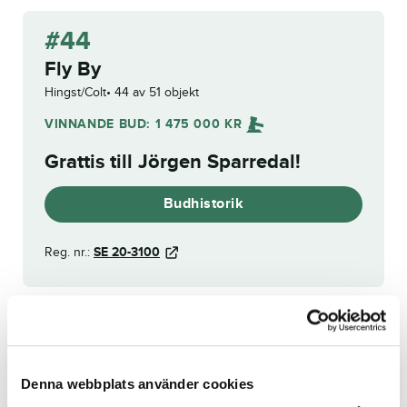
#44
Fly By
Hingst/Colt
44 av 51 objekt
VINNANDE BUD:
1 475 000
KR
Grattis till
Jörgen Sparredal
!
Budhistorik
Reg. nr.:
SE 20-3100
Furstinnan Grace
Krispy Cream Sisu
(tävlingsrätt)
Denna webbplats använder cookies