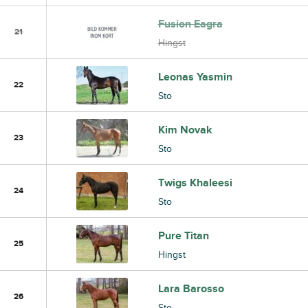
Fusion Eagra
21
Hingst
Leonas Yasmin
22
Sto
Kim Novak
23
Sto
Twigs Khaleesi
24
Sto
Pure Titan
25
Hingst
Lara Barosso
26
Sto