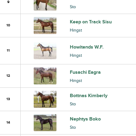
9
Sto
Keep on Track Sisu
10
Hingst
Howitends W.F.
11
Hingst
Fusachi Eagra
12
Hingst
Bottnas Kimberly
13
Sto
Nephtys Boko
14
Sto