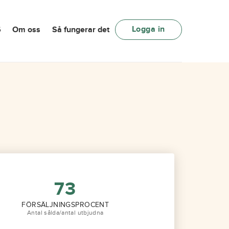
Logga in
6
Om oss
Så fungerar det
73
FÖRSÄLJNINGSPROCENT
Antal sålda/antal utbjudna