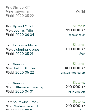
Far:
Django Riff
Mor:
Ladymatic
Osåld
Född:
2020-05-22
Slutpris
:
Far:
Up and Quick
110 000
kr
Mor:
Leonas Yaffa
Född:
2020-06-04
Bessaishästar
Slutpris
:
Far:
Explosive Matter
130 000
kr
Mor:
Lightning Kronos
Född:
2020-05-21
Åter
Slutpris
:
Far:
Nuncio
400 000
kr
Mor:
Twigs Likepine
Född:
2020-05-22
brixton medical ab
Slutpris
:
Far:
Nuncio
210 000
kr
Mor:
Littlemscantbwrong
Född:
2020-04-01
PS Horse Ab
Slutpris
:
Far:
Southwind Frank
210 000
kr
Mor:
Madam Lavec I.T.