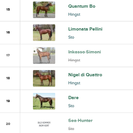
Quantum Bo
15
Hingst
Limonata Pellini
16
Sto
Inkasso Simoni
17
Hingst
Nigel di Quattro
18
Hingst
Dare
19
Sto
Sea Hunter
20
Sto