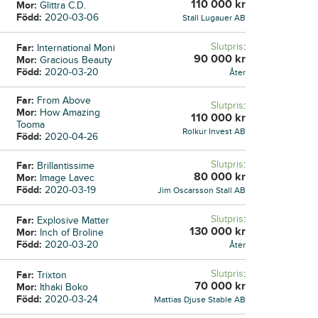
110 000
kr
Mor:
Glittra C.D.
Född:
2020-03-06
Stall Lugauer AB
Slutpris
:
Far:
International Moni
90 000
kr
Mor:
Gracious Beauty
Född:
2020-03-20
Åter
Far:
From Above
Slutpris
:
Mor:
How Amazing
110 000
kr
Tooma
Rolkur Invest AB
Född:
2020-04-26
Slutpris
:
Far:
Brillantissime
80 000
kr
Mor:
Image Lavec
Född:
2020-03-19
Jim Oscarsson Stall AB
Slutpris
:
Far:
Explosive Matter
130 000
kr
Mor:
Inch of Broline
Född:
2020-03-20
Åter
Slutpris
:
Far:
Trixton
70 000
kr
Mor:
Ithaki Boko
Född:
2020-03-24
Mattias Djuse Stable AB