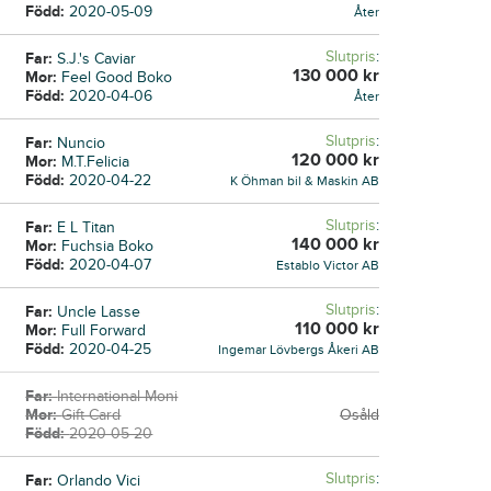
Född:
2020-05-09
Åter
Slutpris
:
Far:
S.J.'s Caviar
130 000
kr
Mor:
Feel Good Boko
Född:
2020-04-06
Åter
Slutpris
:
Far:
Nuncio
120 000
kr
Mor:
M.T.Felicia
Född:
2020-04-22
K Öhman bil & Maskin AB
Slutpris
:
Far:
E L Titan
140 000
kr
Mor:
Fuchsia Boko
Född:
2020-04-07
Establo Victor AB
Slutpris
:
Far:
Uncle Lasse
110 000
kr
Mor:
Full Forward
Född:
2020-04-25
Ingemar Lövbergs Åkeri AB
Far:
International Moni
Mor:
Gift Card
Osåld
Född:
2020-05-20
Slutpris
:
Far:
Orlando Vici