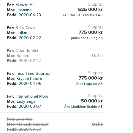
Slutpris
:
Far:
Muscle Hill
625 000
kr
Mor:
Jasmina
Född:
2020-04-29
LGJ INVEST I ÖREBRO AB
Slutpris
:
Far:
S.J.'s Caviar
775 000
kr
Mor:
Jullan
Född:
2020-02-22
philip consulting hb
Far:
Orlando Vici
Mor:
Komedi
Osåld
Född:
2020-02-27
Slutpris
:
Far:
Face Time Bourbon
775 000
kr
Mor:
Kryssa Futura
Född:
2020-04-06
Stall Lugauer AB
Slutpris
:
Far:
International Moni
50 000
kr
Mor:
Lady Saga
Född:
2020-03-07
Åke Lindblom Stable AB
Far:
Love You
Mor:
M.T.Lady Stardust
Osåld
Född:
2020-03-30