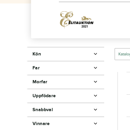
Kön
Far
Morfar
Uppfödare
Byggfirma Häggström och co AB
Snabbval
Vinnare