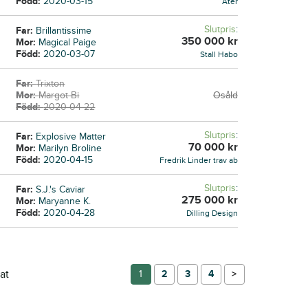
Född:
2020-03-15
Åter
Slutpris
:
Far:
Brillantissime
350 000
kr
Mor:
Magical Paige
Född:
2020-03-07
Stall Habo
Far:
Trixton
Mor:
Margot Bi
Osåld
Född:
2020-04-22
Slutpris
:
Far:
Explosive Matter
70 000
kr
Mor:
Marilyn Broline
Född:
2020-04-15
Fredrik Linder trav ab
Slutpris
:
Far:
S.J.'s Caviar
275 000
kr
Mor:
Maryanne K.
Född:
2020-04-28
Dilling Design
at
1
2
3
4
→