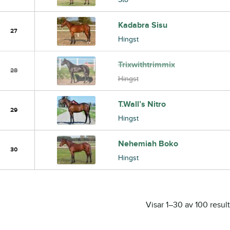
Kadabra Sisu
27
Hingst
Trixwithtrimmix
28
Hingst
T.Wall’s Nitro
29
Hingst
Nehemiah Boko
30
Hingst
Visar 1–30 av 100 result