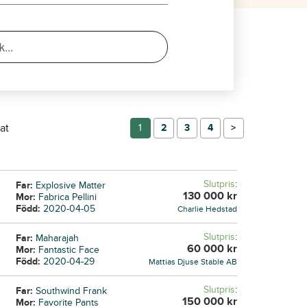
at
1
2
3
4
→
Slutpris
:
Far:
Explosive Matter
130 000
kr
Mor:
Fabrica Pellini
Född:
2020-04-05
Charlie Hedstad
Slutpris
:
Far:
Maharajah
60 000
kr
Mor:
Fantastic Face
Född:
2020-04-29
Mattias Djuse Stable AB
Slutpris
:
Far:
Southwind Frank
150 000
kr
Mor:
Favorite Pants