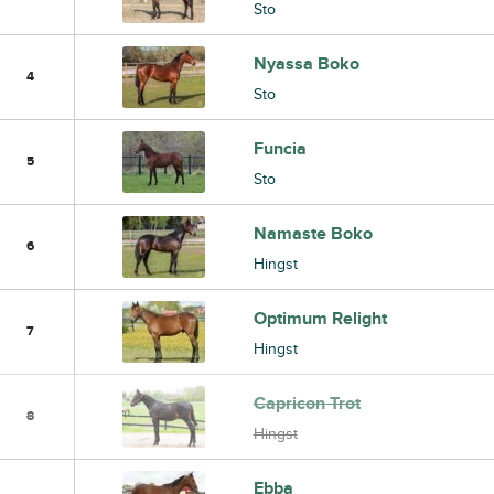
Sto
Nyassa Boko
4
Sto
Funcia
5
Sto
Namaste Boko
6
Hingst
Optimum Relight
7
Hingst
Capricon Trot
8
Hingst
Ebba