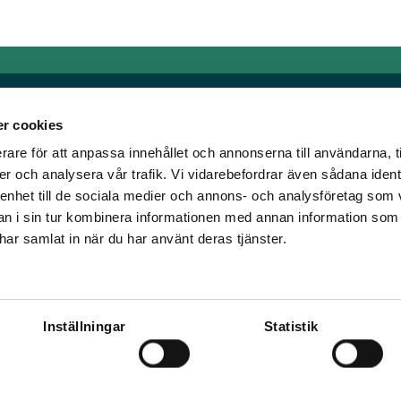
r cookies
rare för att anpassa innehållet och annonserna till användarna, t
Länkar
er och analysera vår trafik. Vi vidarebefordrar även sådana ident
 enhet till de sociala medier och annons- och analysföretag som 
om älskar trav!
Allmänna auktionsvillkor
 i sin tur kombinera informationen med annan information som
har vi skapat en
Mobilvy
e har samlat in när du har använt deras tjänster.
t ständigt bryta ny
Cookie policy
Inställningar
Statistik