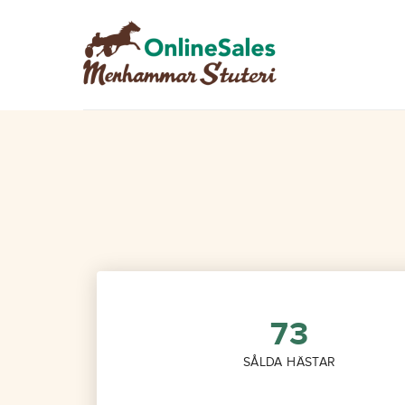
Hoppa
Hoppa
till
till
navigering
innehåll
73
SÅLDA HÄSTAR