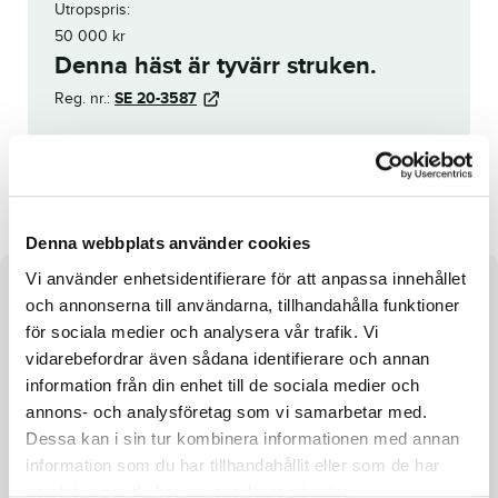
Utropspris:
50 000
kr
Denna häst är tyvärr struken.
Reg. nr.:
SE 20-3587
Dare
Fusion Eagra
Denna webbplats använder cookies
Vi använder enhetsidentifierare för att anpassa innehållet
Om hästen
och annonserna till användarna, tillhandahålla funktioner
för sociala medier och analysera vår trafik. Vi
Sea Hunter är struken. Veterinärstruken.
vidarebefordrar även sådana identifierare och annan
information från din enhet till de sociala medier och
annons- och analysföretag som vi samarbetar med.
Dessa kan i sin tur kombinera informationen med annan
information som du har tillhandahållit eller som de har
Fakta
samlat in när du har använt deras tjänster.