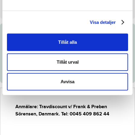
Stall på auktionsdagen
Danmark Leveras till Åby
Visa detaljer
Dokument
Tillåt alla
Ladda ned katalogsida
Tillåt urval
Länk till Breedly.com
Avvisa
Anmälare: Travdiscount v/ Frank & Preben
Sörensen, Danmark. Tel: 0045 409 862 44