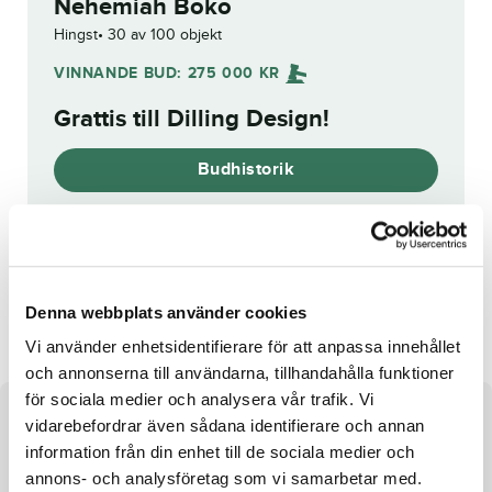
Nehemiah Boko
Hingst
30 av 100 objekt
VINNANDE BUD:
275 000
KR
Grattis till
Dilling Design
!
Budhistorik
Reg. nr.:
SE 20-1280
T.Wall's Nitro
Mindyourlove W.F.
Denna webbplats använder cookies
Vi använder enhetsidentifierare för att anpassa innehållet
och annonserna till användarna, tillhandahålla funktioner
för sociala medier och analysera vår trafik. Vi
Om hästen
vidarebefordrar även sådana identifierare och annan
information från din enhet till de sociala medier och
Hingst e. S.J.’s Caviar u. Maryanne K. ue. Yankee Glide
annons- och analysföretag som vi samarbetar med.