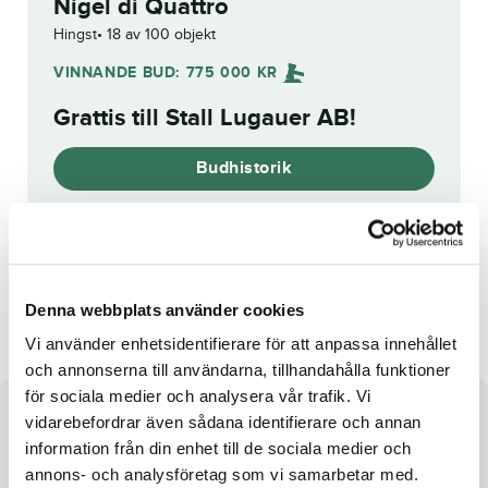
Nigel di Quattro
Hingst
18 av 100 objekt
VINNANDE BUD:
775 000
KR
Grattis till
Stall Lugauer AB
!
Budhistorik
Reg. nr.:
SE 20-1665
Inkasso Simoni
Dare
Denna webbplats använder cookies
Vi använder enhetsidentifierare för att anpassa innehållet
och annonserna till användarna, tillhandahålla funktioner
för sociala medier och analysera vår trafik. Vi
Om hästen
vidarebefordrar även sådana identifierare och annan
information från din enhet till de sociala medier och
Hingst e. Face Time Bourbon u. Kryssa Futura ue. Saxo
annons- och analysföretag som vi samarbetar med.