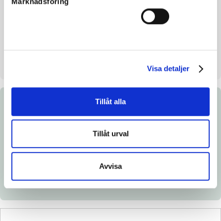
Marknadsföring
Mankhöjd/korshöjd
146/ cm
Uppfödare
Stal Quattro V.O.F.
Säljare
Stal Quattro V.O.F.
Stall på auktionsdagen
Silvåkra gård, Klippan
Visa detaljer
Tillåt alla
Dokument
Tillåt urval
Ladda ned katalogsida
Länk till Breedly.com
Avvisa
Veterinärintyg
Röntgenintyg