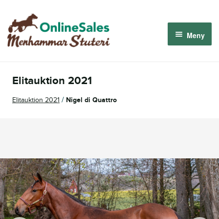
Hoppa
Hoppa
till
till
Meny
navigering
innehåll
Menhammar OnlineSales 2026
Elitauktion 2021
Derbyauktionen 2026
/
Elitauktion 2021
Nigel di Quattro
Om oss
Så fungerar det
Logga in