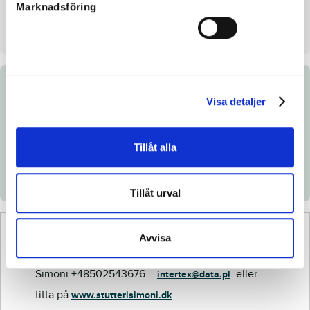
Säljare
Stutteri Simoni
Marknadsföring
Stall på auktionsdagen
Troels Andersen, Gävle
Dokument
Visa detaljer
Ladda ned katalogsida
Tillåt alla
Länk till Breedly.com
Röntgenintyg
Tillåt urval
Avvisa
För mer info om hästen ring eller skriv till Peter
Simoni +48502543676 –
eller
intertex@data.pl
titta på
www.stutterisimoni.dk