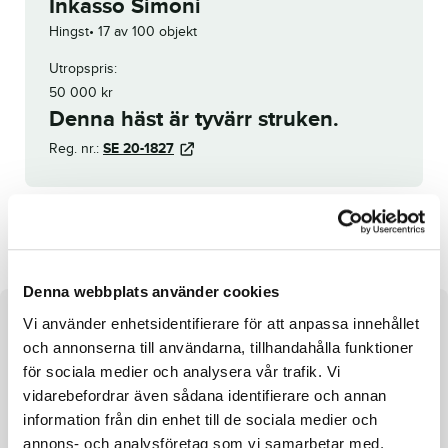
Inkasso Simoni
Hingst
17 av 100 objekt
Utropspris:
50 000
kr
Denna häst är tyvärr struken.
Reg. nr.:
SE 20-1827
Limonata Pellini
Nigel di Quattro
Denna webbplats använder cookies
Vi använder enhetsidentifierare för att anpassa innehållet
Om hästen
och annonserna till användarna, tillhandahålla funktioner
Inkasso Simoni är struken. Han är såld.
för sociala medier och analysera vår trafik. Vi
vidarebefordrar även sådana identifierare och annan
information från din enhet till de sociala medier och
annons- och analysföretag som vi samarbetar med.