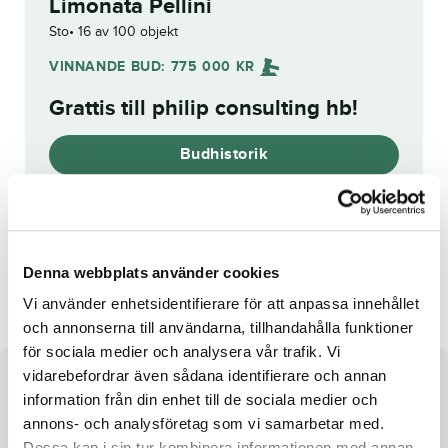
Limonata Pellini
Sto
16 av 100 objekt
VINNANDE BUD:
775 000
KR
Grattis till
philip consulting hb
!
Budhistorik
Reg. nr.:
SE 20-1147
Denna webbplats använder cookies
Quantum Bo
Inkasso Simoni
Vi använder enhetsidentifierare för att anpassa innehållet
och annonserna till användarna, tillhandahålla funktioner
för sociala medier och analysera vår trafik. Vi
vidarebefordrar även sådana identifierare och annan
Om hästen
information från din enhet till de sociala medier och
annons- och analysföretag som vi samarbetar med.
Sto e. S.J.’s Caviar u. Jullan ue. Juliano Star
Dessa kan i sin tur kombinera informationen med annan