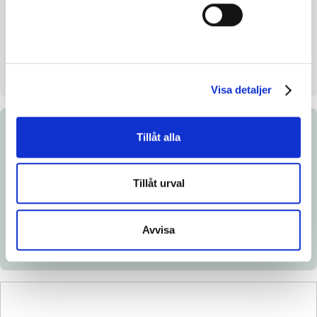
Uppfödare
Pellpac AB
Säljare
Pellpac AB
Stall på auktionsdagen
Silvåkra gård, Klippan
Visa detaljer
Dokument
Tillåt alla
Ladda ned katalogsida
Tillåt urval
Länk till Breedly.com
Veterinärintyg
Avvisa
Röntgenintyg