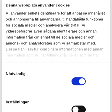
Far:
Captain Corey
Denna webbplats använder cookies
Mor:
J.S.Annabell
103
Född:
2024-05-04
Vi använder enhetsidentifierare för att anpassa innehållet
Slutpris
:
och annonserna till användarna, tillhandahålla funktioner
275 000
kr
för sociala medier och analysera vår trafik. Vi
Hjelte Restaurang AB
vidarebefordrar även sådana identifierare och annan
Gypsy Queen
information från din enhet till de sociala medier och
Sto
annons- och analysföretag som vi samarbetar med.
Far:
Father Patrick
Dessa kan i sin tur kombinera informationen med annan
Mor:
Babsane Face
104
information som du har tillhandahållit eller som de har
Född:
2024-04-07
samlat in när du har använt deras tjänster.
Slutpris
:
240 000
kr
S
Dorisol AB
Nödvändig
a
Darlene Snell
m
Sto
t
Far:
Calgary Games
y
Mor:
Bardot Face
105
c
Född:
2024-05-26
Inställningar
k
Slutpris
:
e
300 000
kr