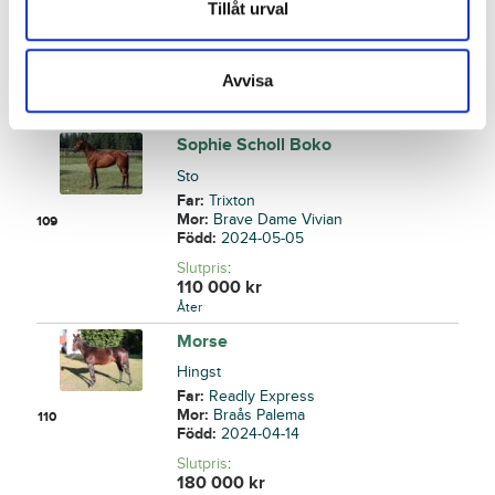
Far:
Calgary Games
Tillåt urval
Mor:
Borea S.L.
108
Född:
2024-05-02
Slutpris
:
Avvisa
325 000
kr
Hjelte Restaurang AB
Sophie Scholl Boko
Sto
Far:
Trixton
Mor:
Brave Dame Vivian
109
Född:
2024-05-05
Slutpris
:
110 000
kr
Åter
Morse
Hingst
Far:
Readly Express
Mor:
Braås Palema
110
Född:
2024-04-14
Slutpris
:
180 000
kr