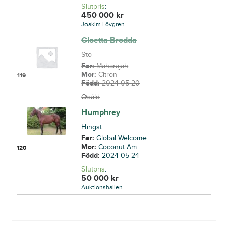
Slutpris
:
450 000
kr
Joakim Lövgren
Cloetta Brodda
Sto
Far:
Maharajah
Mor:
Citron
119
Född:
2024-05-20
Osåld
Humphrey
Hingst
Far:
Global Welcome
Mor:
Coconut Am
120
Född:
2024-05-24
Slutpris
:
50 000
kr
Auktionshallen