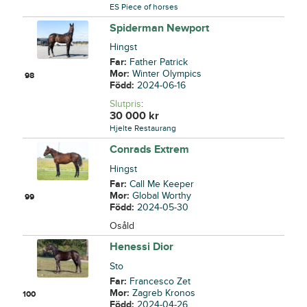
ES Piece of horses
Spiderman Newport
Hingst
Far:
Father Patrick
Mor:
Winter Olympics
98
Född:
2024-06-16
Slutpris
:
30 000
kr
Hjelte Restaurang
Conrads Extrem
Hingst
Far:
Call Me Keeper
Mor:
Global Worthy
99
Född:
2024-05-30
Osåld
Henessi Dior
Sto
Far:
Francesco Zet
Mor:
Zagreb Kronos
100
Född:
2024-04-26