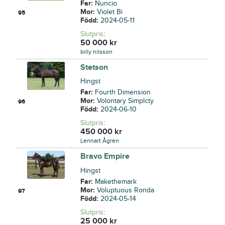
Far:
Nuncio
Mor:
Violet Bi
95
Född:
2024-05-11
Slutpris
:
50 000
kr
billy nilsson
Stetson
Hingst
Far:
Fourth Dimension
Mor:
Volontary Simplcty
96
Född:
2024-06-10
Slutpris
:
450 000
kr
Lennart Ågren
Bravo Empire
Hingst
Far:
Makethemark
Mor:
Voluptuous Ronda
97
Född:
2024-05-14
Slutpris
:
25 000
kr