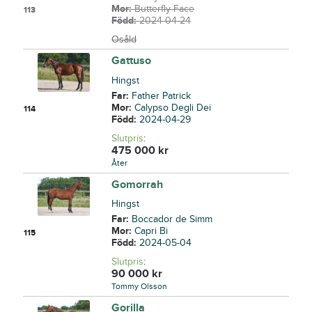
Mor:
Butterfly Face
113
Född:
2024-04-24
Osåld
Gattuso
Hingst
Far:
Father Patrick
Mor:
Calypso Degli Dei
114
Född:
2024-04-29
Slutpris
:
475 000
kr
Åter
Gomorrah
Hingst
Far:
Boccador de Simm
Mor:
Capri Bi
115
Född:
2024-05-04
Slutpris
:
90 000
kr
Tommy Olsson
Gorilla