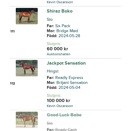
Kevin Oscarsson
Shiraz Boko
Sto
Far:
Six Pack
Mor:
Bridge Maid
111
Född:
2024-05-28
Slutpris
:
60 000
kr
Auktionshallen
Jackpot Sensation
Hingst
Far:
Readly Express
Mor:
Briljant Sensation
112
Född:
2024-05-04
Slutpris
:
100 000
kr
Kevin Oscarsson
Good Luck Babe
Sto
Far:
Ready Cash