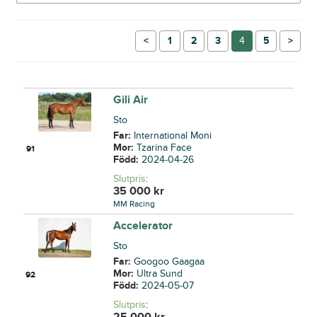
←
1
2
3
4
5
→
Gili Air
Sto
Far:
International Moni
Mor:
Tzarina Face
91
Född:
2024-04-26
Slutpris
:
35 000
kr
MM Racing
Accelerator
Sto
Far:
Googoo Gaagaa
Mor:
Ultra Sund
92
Född:
2024-05-07
Slutpris
:
25 000
kr