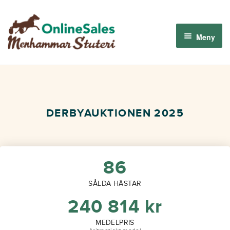
Hoppa
Hoppa
till
till
Meny
navigering
innehåll
Menhammar OnlineSales 2026
Derbyauktionen 2026
DERBYAUKTIONEN 2025
Om oss
Så fungerar det
86
SÅLDA HÄSTAR
Logga in
240 814
kr
MEDELPRIS