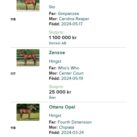
Sto
Far:
Gimpanzee
Mor:
Carolina Reaper
116
Född:
2024-05-17
Slutpris
:
1 100 000
kr
Dorisol AB
Zenzoe
Hingst
Far:
Who's Who
Mor:
Center Court
117
Född:
2024-05-19
Slutpris
:
25 000
kr
Åter
Ottens Opal
Hingst
Far:
Fourth Dimension
Mor:
Chipiata
118
Född:
2024-03-24