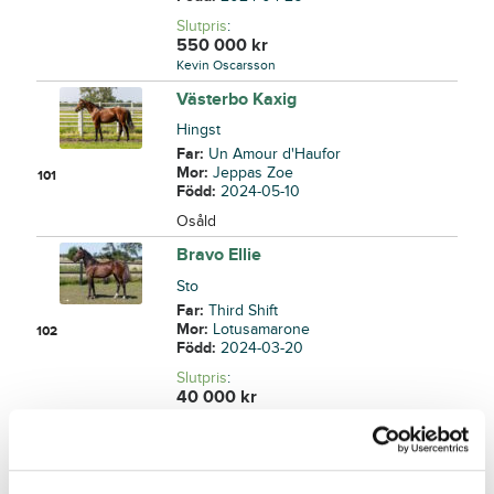
Slutpris
:
550 000
kr
Kevin Oscarsson
Västerbo Kaxig
Hingst
Far:
Un Amour d'Haufor
Mor:
Jeppas Zoe
101
Född:
2024-05-10
Osåld
Bravo Ellie
Sto
Far:
Third Shift
Mor:
Lotusamarone
102
Född:
2024-03-20
Slutpris
:
40 000
kr
Mattias Djuse
J.S.Simple Man
Hingst