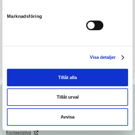
Avelsindex
109
Marknadsföring
Inavelskoeff.
8.81%
Mankhöjd/korshöjd
150
Uppfödare
Smissarve Gård AB
Säljare
Smissarve Gård AB
Visa detaljer
Stall på auktionsdagen
6
Uppfödd
Smissarve Gård
Tillåt alla
Dokument
Tillåt urval
Länk till Breedly.com
Avvisa
Ladda ned katalogsida
Röntgenintyg