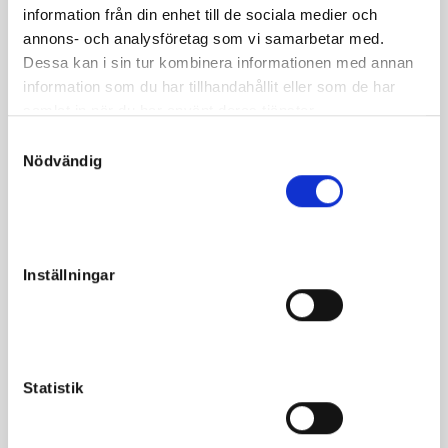
information från din enhet till de sociala medier och
Mankhöjd 150 cm
annons- och analysföretag som vi samarbetar med.
Dessa kan i sin tur kombinera informationen med annan
Humphrey är OCD röntgad nu i augusti u.a .
information som du har tillhandahållit eller som de har
samlat in när du har använt deras tjänster.
S
Nödvändig
a
m
Fakta
t
y
Kön
Hingst
c
Inställningar
Född
2024-05-24
k
e
Far
Global Welcome
s
Mor
Coconut Am
v
Morfar
Olimede
a
Statistik
l
Reg. nr.
24-1684
Färg
mbr