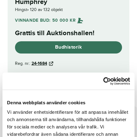
Humphrey
Hingst
120 av 132 objekt
VINNANDE BUD:
50 000
KR
Grattis till
Auktionshallen
!
Budhistorik
Reg. nr.:
24-1684
Cloetta Brodda
Lucky Godiva
Denna webbplats använder cookies
Vi använder enhetsidentifierare för att anpassa innehållet
Om hästen
och annonserna till användarna, tillhandahålla funktioner
för sociala medier och analysera vår trafik. Vi
e. Global Welcome u. Coconut Am ue. Olimede
vidarebefordrar även sådana identifierare och annan