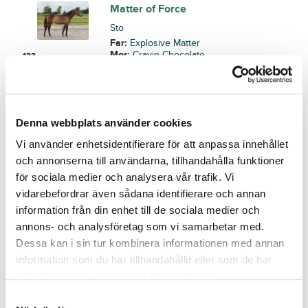
Matter of Force
Sto
Far:
Explosive Matter
Mor:
Cravin Chocolate
123
Född:
2024-05-30
Osåld
Cruisan
Denna webbplats använder cookies
Sto
Far:
Global Welcome
Vi använder enhetsidentifierare för att anpassa innehållet
Mor:
Cruise Speed
124
och annonserna till användarna, tillhandahålla funktioner
Född:
2024-05-14
för sociala medier och analysera vår trafik. Vi
Osåld
vidarebefordrar även sådana identifierare och annan
Västerbo EarlyBird
information från din enhet till de sociala medier och
Sto
annons- och analysföretag som vi samarbetar med.
Far:
Six Pack
Dessa kan i sin tur kombinera informationen med annan
Mor:
VästerboDayofHope
125
information som du har tillhandahållit eller som de har
Född:
2024-05-25
samlat in när du har använt deras tjänster.
Osåld
S
Gigi