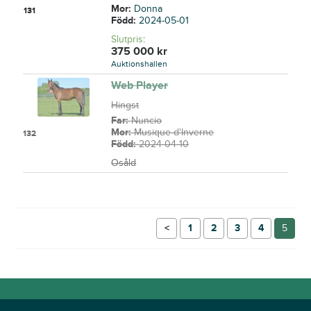
Mor:
Donna
131
Född:
2024-05-01
Slutpris
:
375 000
kr
Auktionshallen
Web Player
Hingst
Far:
Nuncio
Mor:
Musique d'Inverne
132
Född:
2024-04-10
Osåld
←
1
2
3
4
5