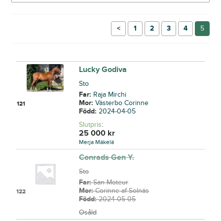
←
1
2
3
4
5
Lucky Godiva
Sto
Far:
Raja Mirchi
Mor:
Västerbo Corinne
121
Född:
2024-04-05
Slutpris
:
25 000
kr
Merja Mäkelä
Conrads Gen Y.
Sto
Far:
San Moteur
Mor:
Corinne af Solnäs
122
Född:
2024-05-05
Osåld