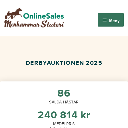
Hoppa
Hoppa
till
till
Meny
navigering
innehåll
Menhammar OnlineSales 2026
Derbyauktionen 2026
DERBYAUKTIONEN 2025
Om oss
Så fungerar det
86
SÅLDA HÄSTAR
Logga in
240 814
kr
MEDELPRIS