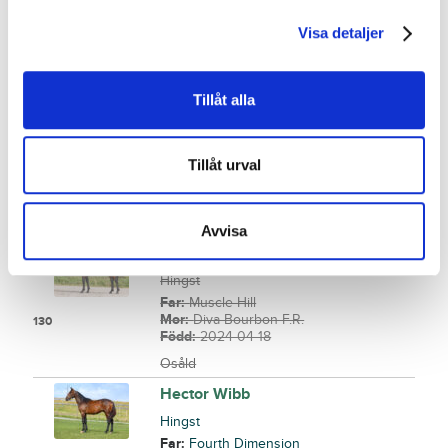
Slutpris
:
25 000
kr
Visa detaljer
Stall Buller
Shoemaker Boko
Tillåt alla
Hingst
Far:
Raja Mirchi
Mor:
Diamondstone Us
129
Född:
2024-05-23
Tillåt urval
Slutpris
:
60 000
kr
Åter
Avvisa
Gaius
Hingst
Far:
Muscle Hill
Mor:
Diva Bourbon F.R.
130
Född:
2024-04-18
Osåld
Hector Wibb
Hingst
Far:
Fourth Dimension