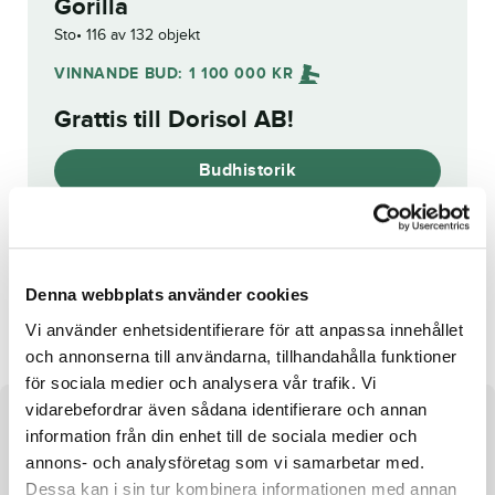
Gorilla
Sto
116 av 132 objekt
VINNANDE BUD:
1 100 000
KR
Grattis till
Dorisol AB
!
Budhistorik
Reg. nr.:
24-3036
Denna webbplats använder cookies
Gomorrah
Zenzoe
Vi använder enhetsidentifierare för att anpassa innehållet
och annonserna till användarna, tillhandahålla funktioner
för sociala medier och analysera vår trafik. Vi
vidarebefordrar även sådana identifierare och annan
Om hästen
information från din enhet till de sociala medier och
annons- och analysföretag som vi samarbetar med.
e. Gimpanzee u. Carolina Reaper ue. Muscle Hill
Dessa kan i sin tur kombinera informationen med annan