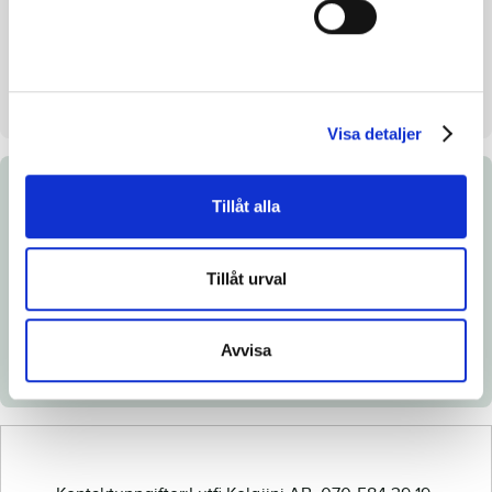
Säljare
Lutfi Kolgjini AB
Stall på auktionsdagen
7/8
Uppfödd
Lutfi Kolgjini
Visa detaljer
Dokument
Tillåt alla
Länk till Breedly.com
Tillåt urval
Ladda ned katalogsida
Röntgenintyg
Avvisa
Veterinärintyg