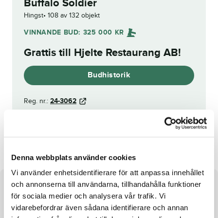
Buffalo Soldier
Hingst
108 av 132 objekt
VINNANDE BUD:
325 000
KR
Grattis till
Hjelte Restaurang AB
!
Budhistorik
Reg. nr.:
24-3062
Wise Up
Sophie Scholl Boko
Denna webbplats använder cookies
Vi använder enhetsidentifierare för att anpassa innehållet
och annonserna till användarna, tillhandahålla funktioner
Om hästen
för sociala medier och analysera vår trafik. Vi
vidarebefordrar även sådana identifierare och annan
e. Calgary Games u. Borea S.L. ue. Cantab Hall