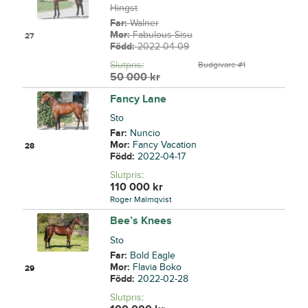
Hingst
Far:
Walner
Mor:
Fabulous Sisu
27
Född:
2022-04-09
Slutpris
:
Budgivare #1
50 000
kr
Fancy Lane
Sto
Far:
Nuncio
Mor:
Fancy Vacation
28
Född:
2022-04-17
Slutpris
:
110 000
kr
Roger Malmqvist
Bee’s Knees
Sto
Far:
Bold Eagle
Mor:
Flavia Boko
29
Född:
2022-02-28
Slutpris
: