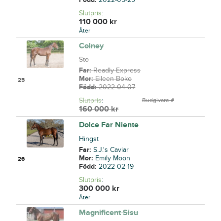
Slutpris
:
110 000
kr
Åter
Colney
Sto
Far:
Readly Express
Mor:
Eileen Boko
25
Född:
2022-04-07
Slutpris
:
Budgivare #
160 000
kr
Dolce Far Niente
Hingst
Far:
S.J.'s Caviar
Mor:
Emily Moon
26
Född:
2022-02-19
Slutpris
:
300 000
kr
Åter
Magnificent Sisu