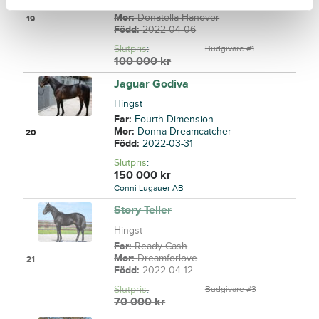
Far:
Googoo Gaagaa
Mor:
Donatella Hanover
19
Född:
2022-04-06
Slutpris
:
Budgivare #1
100 000
kr
Jaguar Godiva
Hingst
Far:
Fourth Dimension
Mor:
Donna Dreamcatcher
20
Född:
2022-03-31
Slutpris
:
150 000
kr
Conni Lugauer AB
Story Teller
Hingst
Far:
Ready Cash
Mor:
Dreamforlove
21
Född:
2022-04-12
Slutpris
:
Budgivare #3
70 000
kr