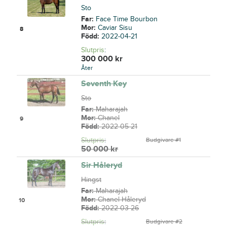
Sto
Far:
Face Time Bourbon
Mor:
Caviar Sisu
8
Född:
2022-04-21
Slutpris
:
300 000
kr
Åter
Seventh Key
Sto
Far:
Maharajah
Mor:
Chanel
9
Född:
2022-05-21
Slutpris
:
Budgivare #1
50 000
kr
Sir Håleryd
Hingst
Far:
Maharajah
Mor:
Chanel Håleryd
10
Född:
2022-03-26
Slutpris
:
Budgivare #2