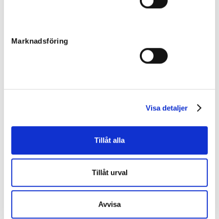
Mor:
Cutup Hanover
16
Född:
2022-04-09
Slutpris
:
100 000
kr
Marknadsföring
Auer Susanne
Macarena Sisu
Sto
Far:
Bold Eagle
Mor:
Dance Beat
17
Född:
2022-04-09
Visa detaljer
Osåld
Gangstern
Tillåt alla
Hingst
Far:
Face Time Bourbon
Mor:
Denim Boko
18
Född:
2022-04-27
Tillåt urval
Osåld
Day Time Trot
Avvisa
Sto