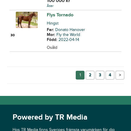
100 000
kr
Åter
Flys Tornado
Hingst
Far:
Donato Hanover
Mor:
Fly the World
30
Född:
2022-04-14
Osåld
1
2
3
4
→
Powered by TR Media
Hos TR Media finns Sveriges främsta varumärken för dig