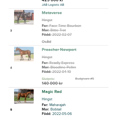
JAB Logistic AB
Metaverse
Hingst
Far:
Face Time Bourbon
Mor:
Bittie Trot
3
Född:
2022-02-07
Osåld
Preacher Newport
Hingst
Far:
Readly Express
Mor:
Bloodline Pellini
4
Född:
2022-04-10
Slutpris
:
Budgivare #5
140 000
kr
Magic Red
Hingst
Far:
Maharajah
Mor:
Bobtail
5
Född:
2022-05-06