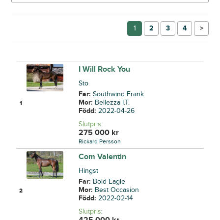
1
2
3
4
→
I Will Rock You
Sto
Far:
Southwind Frank
Mor:
Bellezza I.T.
1
Född:
2022-04-26
Slutpris
:
275 000
kr
Rickard Persson
Com Valentin
Hingst
Far:
Bold Eagle
Mor:
Best Occasion
2
Född:
2022-02-14
Slutpris
:
425 000
kr