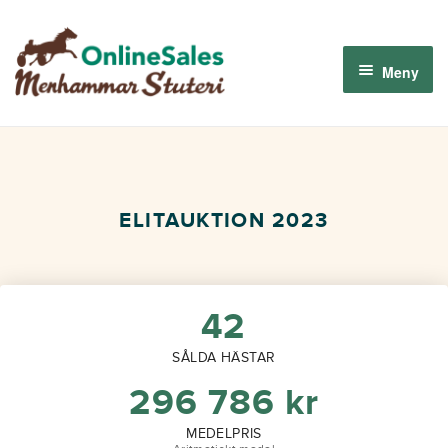
Hoppa
Hoppa
till
till
Meny
navigering
innehåll
Menhammar OnlineSales 2026
Derbyauktionen 2026
ELITAUKTION 2023
Om oss
Så fungerar det
42
SÅLDA HÄSTAR
Logga in
296 786
kr
MEDELPRIS