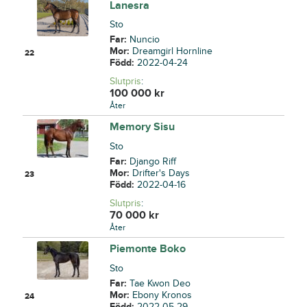
Lanesra
Sto
Far:
Nuncio
Mor:
Dreamgirl Hornline
22
Född:
2022-04-24
Slutpris
:
100 000
kr
Åter
Memory Sisu
Sto
Far:
Django Riff
Mor:
Drifter's Days
23
Född:
2022-04-16
Slutpris
:
70 000
kr
Åter
Piemonte Boko
Sto
Far:
Tae Kwon Deo
Mor:
Ebony Kronos
24
Född:
2022-05-29