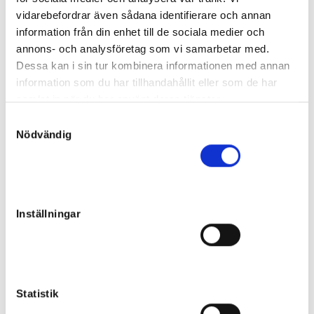
vidarebefordrar även sådana identifierare och annan
Slutpris
:
Budgivare #3
80 000
kr
information från din enhet till de sociala medier och
annons- och analysföretag som vi samarbetar med.
Orion
Dessa kan i sin tur kombinera informationen med annan
Hingst
information som du har tillhandahållit eller som de har
Far:
Orlando Vici
Mor:
Cruise Speed
samlat in när du har använt deras tjänster.
14
Född:
2022-02-15
S
Slutpris
:
Nödvändig
a
90 000
kr
m
Daniel Söderberg
t
Lion Express
y
Hingst
c
Far:
Readly Express
Inställningar
k
Mor:
Cummin
15
Född:
2022-03-20
e
Osåld
s
v
Fabulous Wine
a
Statistik
Hingst
l
Far:
Trixton