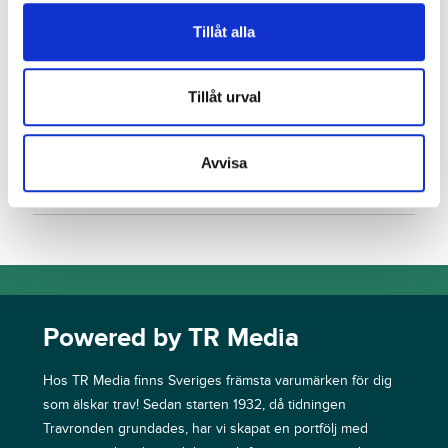
Tillåt alla
Slutpris
:
25 000
kr
9
Auktionshallen
Tillåt urval
Väcker stolthet och glädje – Junker
till Beridna Högvakten
Avvisa
Slutpris
:
10
120 000
kr
Annemanna AB
Powered by TR Media
Hos TR Media finns Sveriges främsta varumärken för dig
som älskar trav! Sedan starten 1932, då tidningen
Travronden grundades, har vi skapat en portfölj med