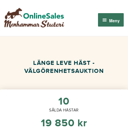
Hoppa
Hoppa
till
till
Meny
navigering
innehåll
Menhammar OnlineSales 2026
Derbyauktionen 2026
LÄNGE LEVE HÄST -
VÄLGÖRENHETSAUKTION
Om oss
Så fungerar det
10
Logga in
SÅLDA HÄSTAR
19 850
kr