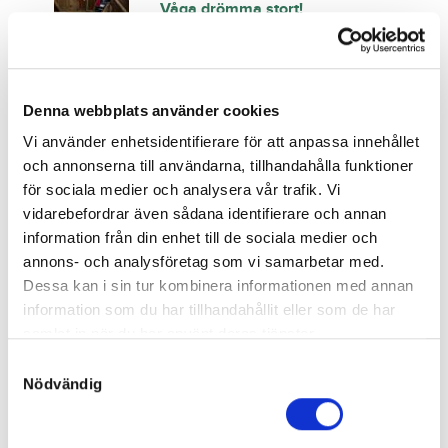
Våga drömma stort!
Slutpris
:
4 000
kr
1
Annemanna AB
Denna webbplats använder cookies
Järvsöfaks – en världsartist
Vi använder enhetsidentifierare för att anpassa innehållet
Slutpris
:
och annonserna till användarna, tillhandahålla funktioner
2 500
kr
2
för sociala medier och analysera vår trafik. Vi
Blomqvist Production AB
vidarebefordrar även sådana identifierare och annan
Släpp fram hästen inom dig
information från din enhet till de sociala medier och
annons- och analysföretag som vi samarbetar med.
Slutpris
:
Dessa kan i sin tur kombinera informationen med annan
4 500
kr
3
Annemanna AB
information som du har tillhandahållit eller som de har
samlat in när du har använt deras tjänster.
Ingen dröm är för stor
S
Slutpris
:
Nödvändig
a
8 000
kr
4
m
Frandam Stable AB
t
Vi gör Sverige mer levande