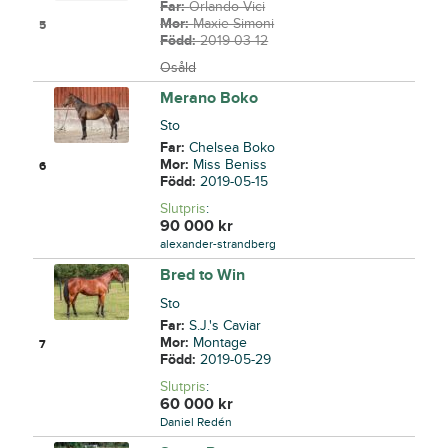
Far:
Orlando Vici
Mor:
Maxie Simoni
5
Född:
2019-03-12
Osåld
Merano Boko
Sto
Far:
Chelsea Boko
Mor:
Miss Beniss
6
Född:
2019-05-15
Slutpris
:
90 000
kr
alexander-strandberg
Bred to Win
Sto
Far:
S.J.'s Caviar
Mor:
Montage
7
Född:
2019-05-29
Slutpris
:
60 000
kr
Daniel Redén