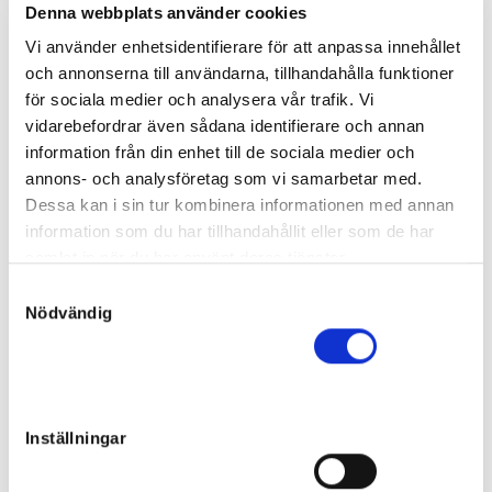
Hingst
Denna webbplats använder cookies
Far:
Make it Happen
Vi använder enhetsidentifierare för att anpassa innehållet
Mor:
Keystone Nora
13
Född:
2019-06-02
och annonserna till användarna, tillhandahålla funktioner
Osåld
för sociala medier och analysera vår trafik. Vi
vidarebefordrar även sådana identifierare och annan
Escargot
information från din enhet till de sociala medier och
Hingst
annons- och analysföretag som vi samarbetar med.
Far:
Panne de Moteur
Dessa kan i sin tur kombinera informationen med annan
Mor:
Not Yet
14
Född:
2019-06-04
information som du har tillhandahållit eller som de har
Slutpris
:
samlat in när du har använt deras tjänster.
90 000
kr
S
Johan Nilsson
Nödvändig
a
Newton Brodde
m
Hingst
t
Far:
Broadway Hall
y
Mor:
Nova Brodda
15
Född:
2019-05-26
c
Inställningar
Osåld
k
e
VästerboSimsalabim