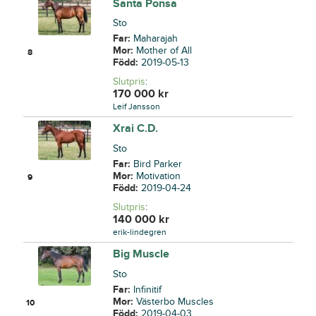
Santa Ponsa
Sto
Far:
Maharajah
Mor:
Mother of All
8
Född:
2019-05-13
Slutpris
:
170 000
kr
Leif Jansson
Xrai C.D.
Sto
Far:
Bird Parker
Mor:
Motivation
9
Född:
2019-04-24
Slutpris
:
140 000
kr
erik-lindegren
Big Muscle
Sto
Far:
Infinitif
Mor:
Västerbo Muscles
10
Född:
2019-04-03