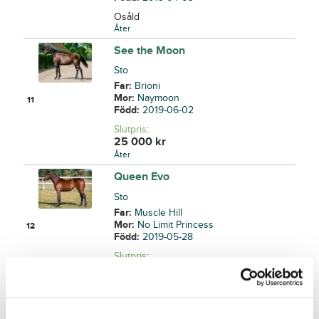
Osåld
Åter
See the Moon
Sto
Far:
Brioni
Mor:
Naymoon
11
Född:
2019-06-02
Slutpris
:
25 000
kr
Åter
Queen Evo
Sto
Far:
Muscle Hill
Mor:
No Limit Princess
12
Född:
2019-05-28
Slutpris
:
250 000
kr
Åter
Husar Brick