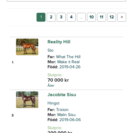
1
2
3
4
…
10
11
12
→
Reality Hill
Sto
Far:
What The Hill
Mor:
Make it Real
1
Född:
2019-04-26
Slutpris
:
70 000
kr
Åter
Jacobite Sisu
Hingst
Far:
Trixton
Mor:
Malin Sisu
2
Född:
2019-06-06
Slutpris
:
200 000
kr