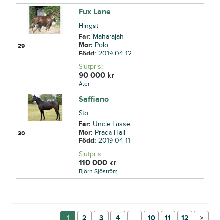
Fux Lane
Hingst
Far:
Maharajah
Mor:
Polo
29
Född:
2019-04-12
Slutpris
:
90 000
kr
Åter
Saffiano
Sto
Far:
Uncle Lasse
Mor:
Prada Hall
30
Född:
2019-04-11
Slutpris
:
110 000
kr
Björn Sjöström
1
2
3
4
…
10
11
12
→