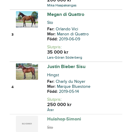
Mika Haapakangas
Megan di Quattro
Sto
Far:
Orlando Vici
Mor:
Manon di Quattro
3
Född:
2019-06-09
Slutpris
:
35 000
kr
Lars-Göran Söderberg
Justin Bieber Sisu
Hingst
Far:
Charly du Noyer
Mor:
Marque Bluestone
4
Född:
2019-05-14
Slutpris
:
250 000
kr
Åter
Hulahop Simoni
Sto