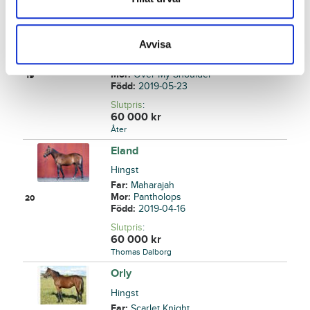
Osåld
Mimmi Lane
Avvisa
Sto
Far:
Oasis Bi
Mor:
Over My Shoulder
19
Född:
2019-05-23
Slutpris
:
60 000
kr
Åter
Eland
Hingst
Far:
Maharajah
Mor:
Pantholops
20
Född:
2019-04-16
Slutpris
:
60 000
kr
Thomas Dalborg
Orly
Hingst
Far:
Scarlet Knight