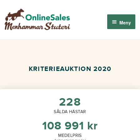
Hoppa
Hoppa
till
till
Meny
navigering
innehåll
Menhammar OnlineSales 2026
Derbyauktionen 2026
KRITERIEAUKTION 2020
Om oss
Så fungerar det
228
SÅLDA HÄSTAR
Logga in
108 991
kr
MEDELPRIS