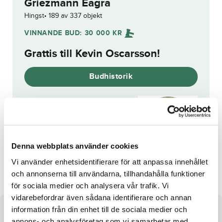
Griezmann Eagra
Hingst
189 av 337 objekt
VINNANDE BUD:
30 000
KR
Grattis till
Kevin Oscarsson
!
Budhistorik
Reg. nr.:
SE 21-1907
Denna webbplats använder cookies
Enge Vezzlan
Combat Rock
Vi använder enhetsidentifierare för att anpassa innehållet
och annonserna till användarna, tillhandahålla funktioner
för sociala medier och analysera vår trafik. Vi
vidarebefordrar även sådana identifierare och annan
information från din enhet till de sociala medier och
Om hästen
annons- och analysföretag som vi samarbetar med.