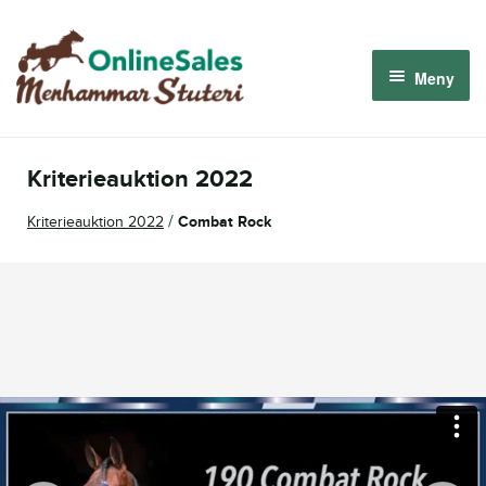
Hoppa
Hoppa
till
till
Meny
navigering
innehåll
Menhammar OnlineSales 2026
Kriterieauktion 2022
Derbyauktionen 2026
/
Kriterieauktion 2022
Combat Rock
Om oss
Så fungerar det
Logga in