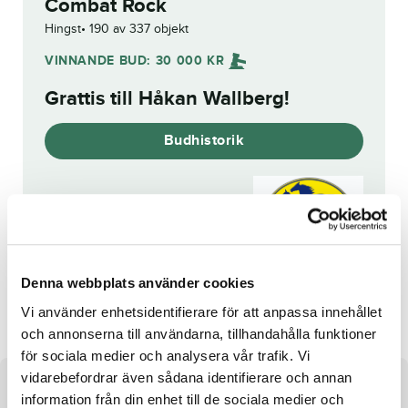
Combat Rock
Hingst
190 av 337 objekt
VINNANDE BUD:
30 000
KR
Grattis till
Håkan Wallberg
!
Budhistorik
Reg. nr.:
SE 21-1927
Denna webbplats använder cookies
Griezmann Eagra
Let's Pace
Vi använder enhetsidentifierare för att anpassa innehållet
och annonserna till användarna, tillhandahålla funktioner
för sociala medier och analysera vår trafik. Vi
vidarebefordrar även sådana identifierare och annan
Om hästen
information från din enhet till de sociala medier och