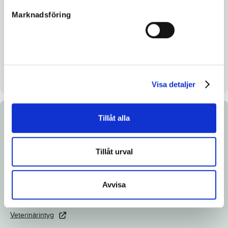
Inavelskoeff.
14.76%
Marknadsföring
Mankhöjd/korshöjd
146 - 149
Uppfödare
Troselius Viktoria
Säljare
Billerstena Consulting AB
Stallplats
Stall 37 Box 8
Visa detaljer
Tillåt alla
Dokument
Länk till Breedly.com
Tillåt urval
Ladda ned katalogsida
Röntgenintyg
Avvisa
Operationsintyg
Veterinärintyg