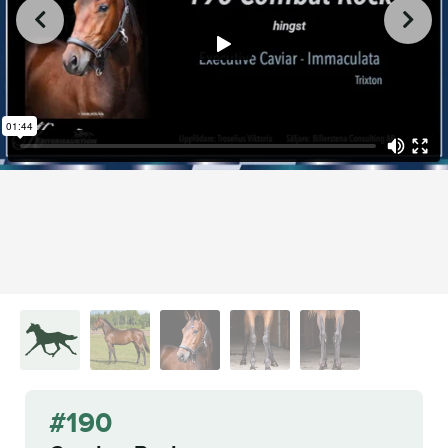
from
on
.
190 Combat Rock
L.A. Racing Media
Vimeo
#190