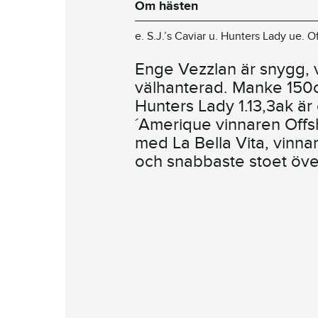
Om hästen
e. S.J.’s Caviar u. Hunters Lady ue. 
Enge Vezzlan är snygg, 
välhanterad. Manke 150
Hunters Lady 1.13,3ak är 
´Amerique vinnaren Off
med La Bella Vita, vinna
och snabbaste stoet öve