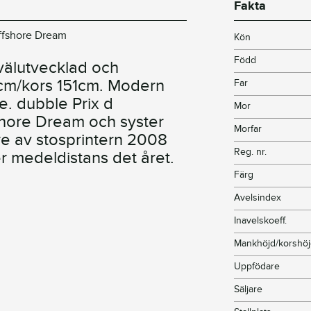
Fakta
Offshore Dream
Kön
Född
välutvecklad och
cm/kors 151cm. Modern
Far
e. dubble Prix d
Mor
shore Dream och syster
Morfar
re av stosprintern 2008
Reg. nr.
r medeldistans det året.
Färg
Avelsindex
Inavelskoeff.
Mankhöjd/korshö
Uppfödare
Säljare