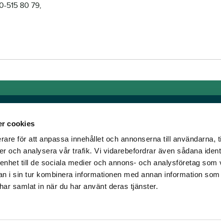
0-515 80 79,
r cookies
rare för att anpassa innehållet och annonserna till användarna, t
Länkar
er och analysera vår trafik. Vi vidarebefordrar även sådana ident
 enhet till de sociala medier och annons- och analysföretag som 
om älskar trav!
Allmänna auktionsvillkor
 i sin tur kombinera informationen med annan information som
har vi skapat en
Mobilvy
e har samlat in när du har använt deras tjänster.
t ständigt bryta ny
Cookie policy