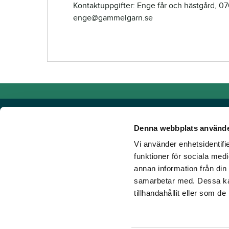
Kontaktuppgifter: Enge får och hästgård, 07
enge@gammelgarn.se
Denna webbplats använde
Vi använder enhetsidentifie
Powered by TR Media
funktioner för sociala medi
annan information från din
Hos TR Media finns Sveriges främsta varumärken för dig s
samarbetar med. Dessa kan
Sedan starten 1932, då tidningen Travronden grundades, 
tillhandahållit eller som d
portfölj med innovativa digitala produkter och fortsätter at
mark. Vår vision? Vi får fler att älska trav!