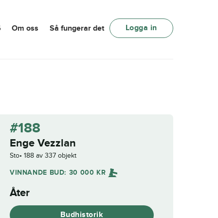
Logga in
6
Om oss
Så fungerar det
#188
Enge Vezzlan
Sto
188 av 337 objekt
VINNANDE BUD:
30 000
KR
Åter
Budhistorik