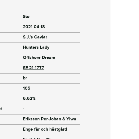
Sto
2021-04-18
S.J.'s Caviar
Hunters Lady
Offshore Dream
SE 21-1777
br
105
6.62%
jd
-
Eriksson Per-Johan & Ylwa
Enge får och hästgård