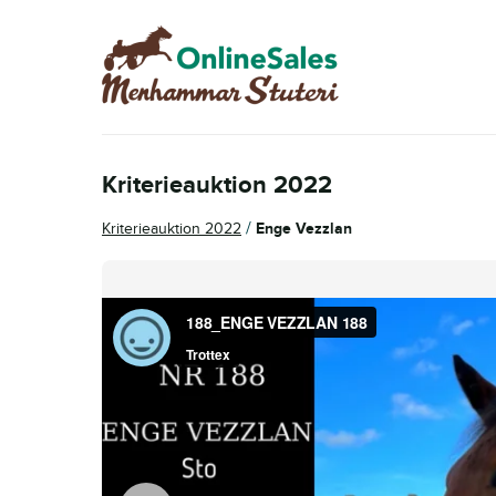
Hoppa
Hoppa
till
till
navigering
innehåll
Kriterieauktion 2022
/
Kriterieauktion 2022
Enge Vezzlan