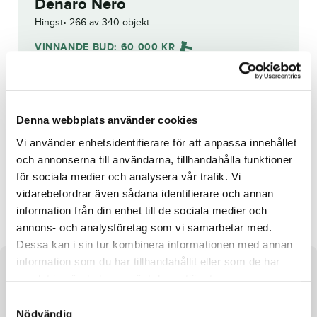
Denaro Nero
Hingst
266 av 340 objekt
VINNANDE BUD:
60 000
KR
Åter
Budhistorik
Denna webbplats använder cookies
Vi använder enhetsidentifierare för att anpassa innehållet
Reg. nr.:
SE 19-3668
och annonserna till användarna, tillhandahålla funktioner
för sociala medier och analysera vår trafik. Vi
vidarebefordrar även sådana identifierare och annan
Candyman Trot
VästerboImpressive
information från din enhet till de sociala medier och
annons- och analysföretag som vi samarbetar med.
Dessa kan i sin tur kombinera informationen med annan
information som du har tillhandahållit eller som de har
Om hästen
samlat in när du har använt deras tjänster.
S
Hingst efter Cash Gamble och undan Madame Nicole
Nödvändig
a