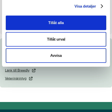
Visa detaljer
Uppfödare
JJ Trotting HB
Säljare
JJ Trotting HB
Tillåt alla
Dag
Dag 4
Tillåt urval
Dokument
Avvisa
Katalogsida
Länk till Breedly
Veterinärintyg