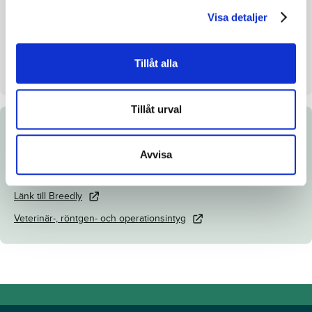
Visa detaljer
Uppfödare
Ove Karlsson
Säljare
Lövsta Stuteri HB
Tillåt alla
Dag
Dag 4
Tillåt urval
Dokument
Avvisa
Katalogsida
Länk till Breedly
Veterinär-, röntgen- och operationsintyg