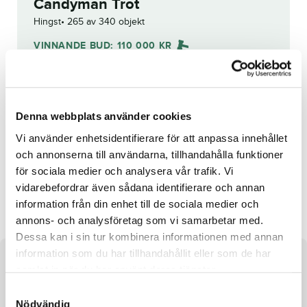
Candyman Trot
Hingst
265 av 340 objekt
VINNANDE BUD:
110 000
KR
Åter
Budhistorik
Denna webbplats använder cookies
Vi använder enhetsidentifierare för att anpassa innehållet
Reg. nr.:
SE 19-1872
och annonserna till användarna, tillhandahålla funktioner
för sociala medier och analysera vår trafik. Vi
vidarebefordrar även sådana identifierare och annan
Canis Major
Denaro Nero
information från din enhet till de sociala medier och
annons- och analysföretag som vi samarbetar med.
Dessa kan i sin tur kombinera informationen med annan
information som du har tillhandahållit eller som de har
Om hästen
samlat in när du har använt deras tjänster.
S
Hingst efter Chocolatier och undan Lucilu Hanover
Nödvändig
a