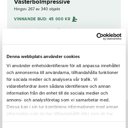
VästerboImpressive
Hingst
267 av 340 objekt
VINNANDE BUD:
45 000
KR
Grattis till
Lars Berg
!
Budhistorik
Denna webbplats använder cookies
Reg. nr.:
SE 19-1290
Vi använder enhetsidentifierare för att anpassa innehållet
och annonserna till användarna, tillhandahålla funktioner
Denaro Nero
Comete d'Inverne
för sociala medier och analysera vår trafik. Vi
vidarebefordrar även sådana identifierare och annan
information från din enhet till de sociala medier och
annons- och analysföretag som vi samarbetar med.
Dessa kan i sin tur kombinera informationen med annan
Om hästen
information som du har tillhandahållit eller som de har
samlat in när du har använt deras tjänster.
Hingst efter King on the Hill och undan