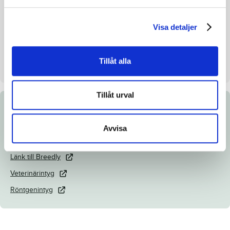
Mankhöjd/korshöjd
-
Visa detaljer
Uppfödare
Västerbo Stuteri AB
Säljare
Västerbo Stuteri AB
Tillåt alla
Dag
Dag 4
Tillåt urval
Dokument
Avvisa
Katalogsida
Länk till Breedly
Veterinärintyg
Röntgenintyg