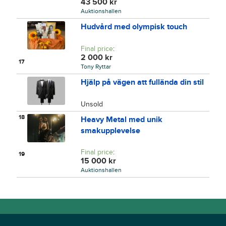
43 500
kr
Auktionshallen
Hudvård med olympisk touch
Final price
:
2 000
kr
17
Tony Ryttar
Hjälp på vägen att fullända din stil
Unsold
18
Heavy Metal med unik
smakupplevelse
Final price
:
19
15 000
kr
Auktionshallen