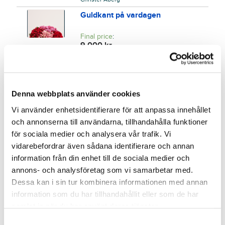
Guldkant på vardagen
Final price
:
9 000
kr
5
TR Media
Buda på upplevelser utöver det
vanliga!
Denna webbplats använder cookies
Final price
:
6
Vi använder enhetsidentifierare för att anpassa innehållet
6 500
kr
Martin Jönsson
och annonserna till användarna, tillhandahålla funktioner
för sociala medier och analysera vår trafik. Vi
VIP-biljetter till årets rockhändelse
vidarebefordrar även sådana identifierare och annan
Final price
:
information från din enhet till de sociala medier och
9 450
kr
annons- och analysföretag som vi samarbetar med.
7
Mattias Blomqvist
Dessa kan i sin tur kombinera informationen med annan
Kom nära hockeyns stjärnor!
information som du har tillhandahållit eller som de har
samlat in när du har använt deras tjänster.
Final price
:
25 000
kr
S