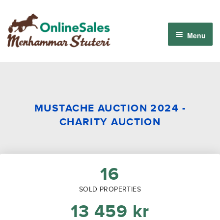
Skip
Skip
to
to
Menu
navigation
content
Menhammar Online Sales 2026
The 2026 Derby Auction
MUSTACHE AUCTION 2024 -
CHARITY AUCTION
About us
How it works
16
Sign in
SOLD PROPERTIES
13 459
kr