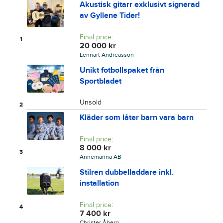
Akustisk gitarr exklusivt signerad
av Gyllene Tider!
Final price
:
1
20 000
kr
Lennart Andreasson
Unikt fotbollspaket från
Sportbladet
Unsold
2
Kläder som låter barn vara barn
Final price
:
8 000
kr
3
Annemanna AB
Stilren dubbelladdare inkl.
installation
Final price
:
4
7 400
kr
Christer Åberg