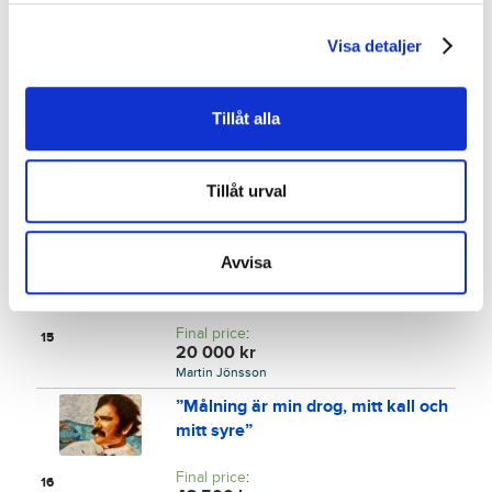
Allt du behöver för ditt husdjur
Visa detaljer
Final price
:
7 000
kr
13
Petrus Tichelaar
Tillåt alla
Ett par till Far och ett par till dig
Final price
:
Tillåt urval
5 000
kr
14
Annemanna AB
Exklusivt järnset i begränsad
Avvisa
upplaga
Final price
:
15
20 000
kr
Martin Jönsson
”Målning är min drog, mitt kall och
mitt syre”
Final price
:
16