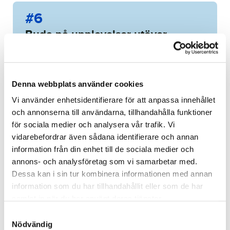
#6
Buda på upplevelser utöver
det vanliga!
6 of 19 items
WINNING BID:
6 500
KR
Denna webbplats använder cookies
Congratulations to
Martin
Vi använder enhetsidentifierare för att anpassa innehållet
och annonserna till användarna, tillhandahålla funktioner
Jönsson
!
för sociala medier och analysera vår trafik. Vi
vidarebefordrar även sådana identifierare och annan
Bid history
information från din enhet till de sociala medier och
annons- och analysföretag som vi samarbetar med.
Dessa kan i sin tur kombinera informationen med annan
information som du har tillhandahållit eller som de har
samlat in när du har använt deras tjänster.
S
Guldkant på vardagen
VIP-biljetter till årets
Nödvändig
a
rockhändelse