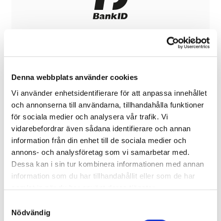
BankID on this device
Mobile BankID on another device
Denna webbplats använder cookies
Vi använder enhetsidentifierare för att anpassa innehållet
och annonserna till användarna, tillhandahålla funktioner
för sociala medier och analysera vår trafik. Vi
Sign in with email:
vidarebefordrar även sådana identifierare och annan
information från din enhet till de sociala medier och
Don't have an account?
Create an account
annons- och analysföretag som vi samarbetar med.
Dessa kan i sin tur kombinera informationen med annan
Username or email address
*
information som du har tillhandahållit eller som de har
samlat in när du har använt deras tjänster.
S
Nödvändig
Pass
word
a