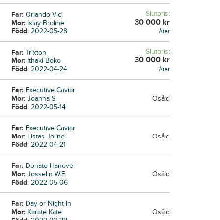
Slutpris
:
Far:
Orlando Vici
30 000
kr
Mor:
Islay Broline
Född:
2022-05-28
Åter
Slutpris
:
Far:
Trixton
30 000
kr
Mor:
Ithaki Boko
Född:
2022-04-24
Åter
Far:
Executive Caviar
Mor:
Joanna S.
Osåld
Född:
2022-05-14
Far:
Executive Caviar
Mor:
Listas Joline
Osåld
Född:
2022-04-21
Far:
Donato Hanover
Mor:
Josselin W.F.
Osåld
Född:
2022-05-06
Far:
Day or Night In
Mor:
Karate Kate
Osåld