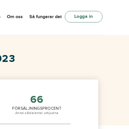
Logga in
6
Om oss
Så fungerar det
023
66
FÖRSÄLJNINGSPROCENT
Antal sålda/antal utbjudna