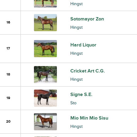
Hingst
Sotomayor Zon
16
Hingst
Hard Liquor
17
Hingst
Cricket Art C.G.
18
Hingst
Signe S.E.
19
Sto
Mio Min Mio Sisu
20
Hingst