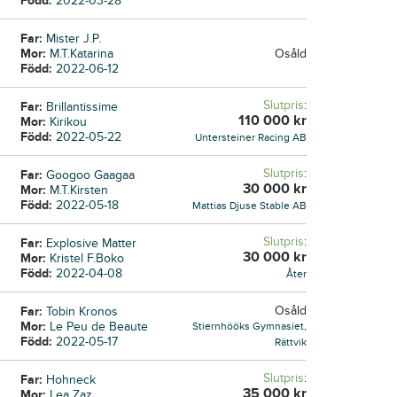
Född:
2022-03-28
Far:
Mister J.P.
Mor:
M.T.Katarina
Osåld
Född:
2022-06-12
Slutpris
:
Far:
Brillantissime
110 000
kr
Mor:
Kirikou
Född:
2022-05-22
Untersteiner Racing AB
Slutpris
:
Far:
Googoo Gaagaa
30 000
kr
Mor:
M.T.Kirsten
Född:
2022-05-18
Mattias Djuse Stable AB
Slutpris
:
Far:
Explosive Matter
30 000
kr
Mor:
Kristel F.Boko
Född:
2022-04-08
Åter
Osåld
Far:
Tobin Kronos
Mor:
Le Peu de Beaute
Stiernhööks Gymnasiet,
Född:
2022-05-17
Rättvik
Slutpris
:
Far:
Hohneck
35 000
kr
Mor:
Lea Zaz