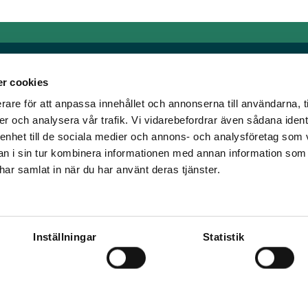
r cookies
rare för att anpassa innehållet och annonserna till användarna, t
Länkar
er och analysera vår trafik. Vi vidarebefordrar även sådana ident
 enhet till de sociala medier och annons- och analysföretag som 
om älskar trav!
Allmänna auktionsvillkor
 i sin tur kombinera informationen med annan information som
har vi skapat en
Mobilvy
e har samlat in när du har använt deras tjänster.
t ständigt bryta ny
Cookie policy
Inställningar
Statistik
ena Travronden, Mile Media, Spelvärde, Jokersystemet, Överodds