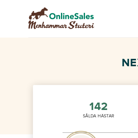
Hoppa
Hoppa
till
till
navigering
innehåll
NE
142
SÅLDA HÄSTAR