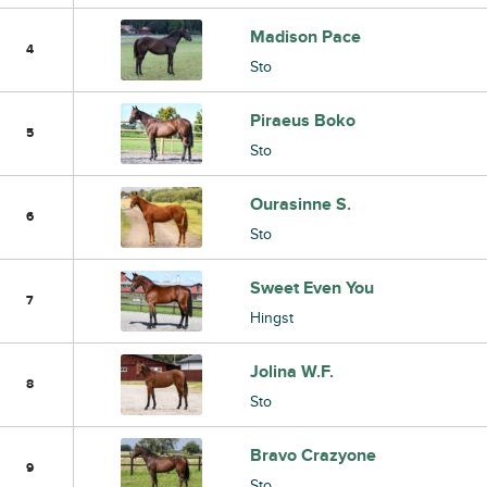
Madison Pace
4
Sto
Piraeus Boko
5
Sto
Ourasinne S.
6
Sto
Sweet Even You
7
Hingst
Jolina W.F.
8
Sto
Bravo Crazyone
9
Sto