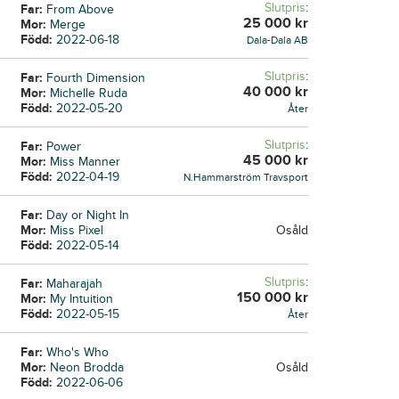
Slutpris
:
Far:
From Above
25 000
kr
Mor:
Merge
Född:
2022-06-18
Dala-Dala AB
Slutpris
:
Far:
Fourth Dimension
40 000
kr
Mor:
Michelle Ruda
Född:
2022-05-20
Åter
Slutpris
:
Far:
Power
45 000
kr
Mor:
Miss Manner
Född:
2022-04-19
N.Hammarström Travsport
Far:
Day or Night In
Mor:
Miss Pixel
Osåld
Född:
2022-05-14
Slutpris
:
Far:
Maharajah
150 000
kr
Mor:
My Intuition
Född:
2022-05-15
Åter
Far:
Who's Who
Mor:
Neon Brodda
Osåld
Född:
2022-06-06