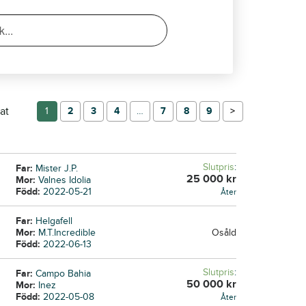
at
1
2
3
4
…
7
8
9
→
Slutpris
:
Far:
Mister J.P.
25 000
kr
Mor:
Valnes Idolia
Född:
2022-05-21
Åter
Far:
Helgafell
Mor:
M.T.Incredible
Osåld
Född:
2022-06-13
Slutpris
:
Far:
Campo Bahia
50 000
kr
Mor:
Inez
Född:
2022-05-08
Åter