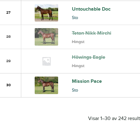
Untouchable Doc
27
Sto
Teton Nikk Mirchi
28
Hingst
Höwings Eagle
29
Hingst
Mission Pace
30
Sto
Visar 1–30 av 242 result