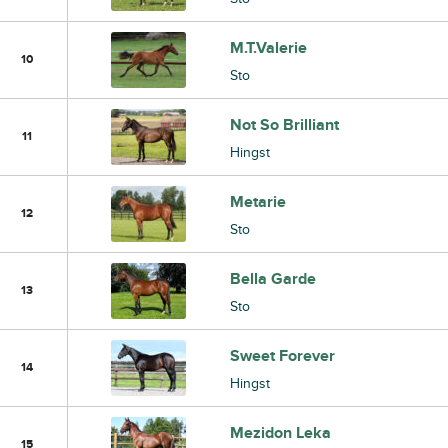
M.T.Valerie
10
Sto
Not So Brilliant
11
Hingst
Metarie
12
Sto
Bella Garde
13
Sto
Sweet Forever
14
Hingst
Mezidon Leka
15