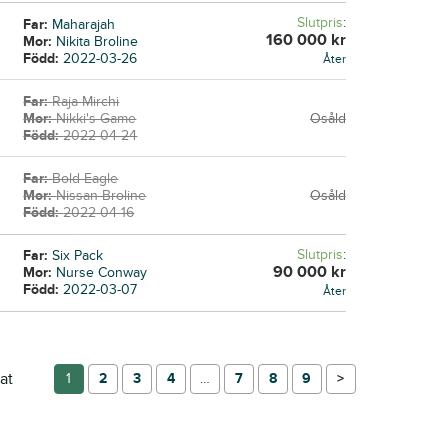
Slutpris
:
Far:
Maharajah
160 000
kr
Mor:
Nikita Broline
Född:
2022-03-26
Åter
Far:
Raja Mirchi
Mor:
Nikki's Game
Osåld
Född:
2022-04-24
Far:
Bold Eagle
Mor:
Nissan Broline
Osåld
Född:
2022-04-16
Slutpris
:
Far:
Six Pack
90 000
kr
Mor:
Nurse Conway
Född:
2022-03-07
Åter
at
1
2
3
4
…
7
8
9
→