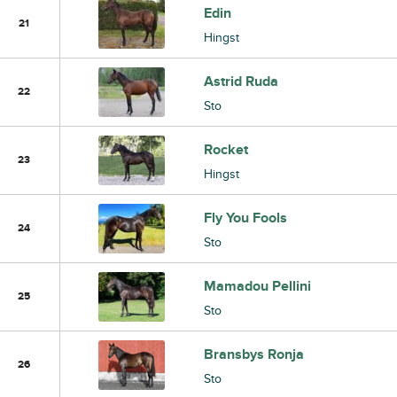
Edin
21
Hingst
Astrid Ruda
22
Sto
Rocket
23
Hingst
Fly You Fools
24
Sto
Mamadou Pellini
25
Sto
Bransbys Ronja
26
Sto