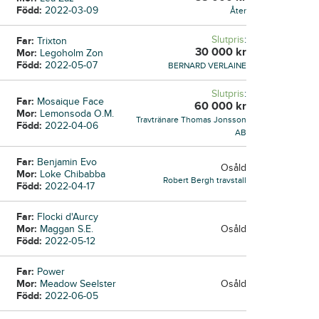
Född:
2022-03-09
Åter
Slutpris
:
Far:
Trixton
30 000
kr
Mor:
Legoholm Zon
Född:
2022-05-07
BERNARD VERLAINE
Slutpris
:
Far:
Mosaique Face
60 000
kr
Mor:
Lemonsoda O.M.
Travtränare Thomas Jonsson
Född:
2022-04-06
AB
Far:
Benjamin Evo
Osåld
Mor:
Loke Chibabba
Robert Bergh travstall
Född:
2022-04-17
Far:
Flocki d'Aurcy
Mor:
Maggan S.E.
Osåld
Född:
2022-05-12
Far:
Power
Mor:
Meadow Seelster
Osåld
Född:
2022-06-05