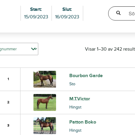
Start:
Slut:
15/09/2023
16/09/2023
Visar 1–30 av 242 result
Bourbon Garde
1
Sto
M.T.Victor
2
Hingst
Patton Boko
3
Hingst