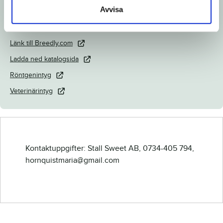
Avvisa
Dokument
Länk till Breedly.com
Ladda ned katalogsida
Röntgenintyg
Veterinärintyg
Kontaktuppgifter: Stall Sweet AB, 0734-405 794,
hornquistmaria@gmail.com