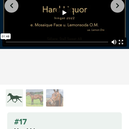
from
on
.
17 Hard Liquor
L.A. Racing Media
Vimeo
#17