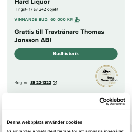
Hard Liquor
Hingst
17 av 242 objekt
VINNANDE BUD:
60 000
KR
Grattis till
Travtränare Thomas
Jonsson AB
!
Budhistorik
Reg. nr.:
SE 22-1322
Sotomayor Zon
Cricket Art C.G.
Denna webbplats använder cookies
Vi använder enhetsidentifierare för att anpassa innehållet