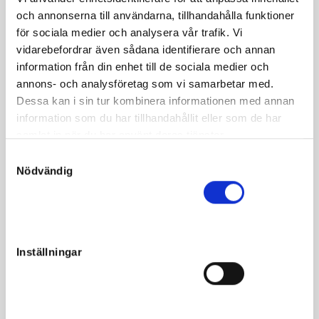
Om hästen
och annonserna till användarna, tillhandahålla funktioner
för sociala medier och analysera vår trafik. Vi
e. Mosaique Face u. Lemonsoda O.M. ue. Lemon Dra
vidarebefordrar även sådana identifierare och annan
information från din enhet till de sociala medier och
”Mamman med spännande superstam efter Lemon Dra
annons- och analysföretag som vi samarbetar med.
har redan lämnat trippelmiljonären Onceforall Face
Dessa kan i sin tur kombinera informationen med annan
(vinnare av Svensk Uppfödningslöpning)
information som du har tillhandahållit eller som de har
samlat in när du har använt deras tjänster.
samt miljonären Pharaon Face!
S
Nödvändig
Denna välbyggda hingst har ett mycket trevligt psyke
a
och mankhöjd på hela 154cm.”
m
t
y
c
Inställningar
k
Fakta
e
s
Kön
Hingst
v