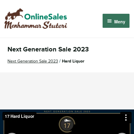
Hoppa
Hoppa
till
till
Meny
navigering
innehåll
Menhammar OnlineSales 2026
Next Generation Sale 2023
Derbyauktionen 2026
/
Next Generation Sale 2023
Hard Liquor
Om oss
Så fungerar det
Logga in