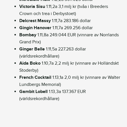
Victoria Sisu
1.11,2a 3,1 milj kr (tvåa i Breeders
Crown och trea i Derbystoet)
Delcrest Massy
1.11,7a 283.186 dollar
Gingin Hanover
1.11,7a 269.256 dollar
Bombay
1.11,8a 249.044 EUR (vinnare av Norrlands
Grand Prix)
Ginger Belle
1.11,5a 227.263 dollar
(världsrekordhållare)
Aida Boko
1.10,7a 2,2 milj kr (vinnare av Holländskt
Stoderby)
French Cocktail
1.13,1a 2,0 milj kr (vinnare av Walter
Lundbergs Memorial)
Gambit Lobell
1.13,3a 137.367 EUR
(världsrekordhållare)