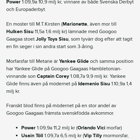
Power
1.09,9a 10,9 milj kr, vinnare av både Svenska Derbyt
och Europaderbyt.
En moster till M.T.Kirsten (
Marionette
, även mor till
Hulken Sisu
11,5a 1,6 milj kr) lämnade med Googoo
Gaagaa stoet
Jolly Toys Sisu
, som tyvärr dog efter att tagit
en fin seger i sin andra start som 3-åring.
Morfarsfar till Metarie är
Yankee Glide
och samma position
har Yankee Glide på Googoo Gaagaas Hambletonian-
vinnande son
Captain Corey
1.08,7a 9,9 milj kr. Yankee
Glide finns även på mödernet på
Idemenio Sisu
1.10,9a 1,4
milj kr.
Franskt blod finns på mödernet på en stor andel av
Googoo Gaagaas främsta svenskfödda avkommor.
Power
1.09,9a 11,2 milj kr (
Orlando Vici
morfar)
Usain Töll
1.09,7a 6,5 milj kr (
Vip Tilly
mormorsfar,