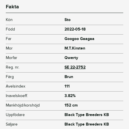
Fakta
Kön
Sto
Född
2022-05-18
Far
Googoo Gaagaa
Mor
M.T.Kirsten
Morfar
Qwerty
Reg. nr.
SE 22-2752
Färg
Brun
Avelsindex
111
Inavelskoeff.
3.82%
Mankhöjd/korshöjd
152 cm
Uppfödare
Black Type Breeders KB
Säljare
Black Type Breeders KB