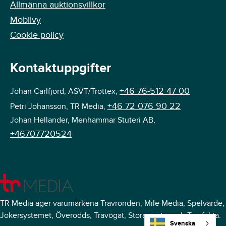
Allmänna auktionsvillkor
Mobilvy
Cookie policy
Kontaktuppgifter
+46 76-512 47 00
Johan Carlfjord, ASVT/Trottex,
+46 72 076 90 22
Petri Johansson, TR Media,
Johan Hellander, Menhammar Stuteri AB,
+46707720524
TR Media äger varumärkena Travronden, Mile Media, Spelvärde,
Jokersystemet, Överodds, Travögat, Storavinster och Travfakta.
Svenska