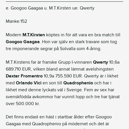
e. Googoo Gaagaa u. M.T.Kirsten ue. Qwerty
Manke:152
Modern
M.T.Kirsten
köptes in för att vara en bra match till
Googoo Gaagaa
. Hon var själv en stark travare som tog
tre imponerande segrar på Solvalla som 4-åring.
M.T.Kirstens far är franske Grupp I-vinnaren
Qwerty
10,6a
689.710 EUR, vilken bland annat lämnat avelshingsten
Dexter Fromentro
10,9a 755.590 EUR. Qwerty är i likhet
med
Orlando Vici
en son till
Quadrophenio
och har i
likhet med denne lyckats väl i Sverige. Fem av sex har
svenskfödda avkommor har vunnit lopp och tre har tjänat
över 500.000 kr.
Det finns endast en häst i startbar ålder efter Googoo
Gaagaa med Quadrophenio på mödernet och det är