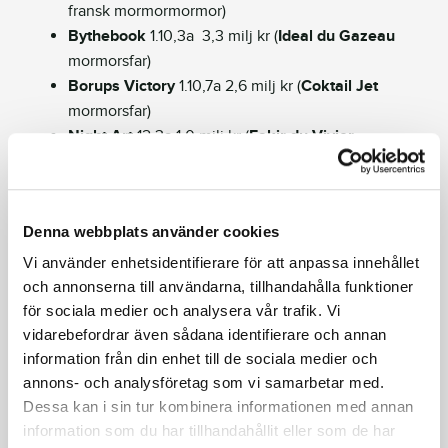
fransk mormormormor)
Bythebook
1.10,3a 3,3 milj kr (
Ideal du Gazeau
mormorsfar)
Borups Victory
1.10,7a 2,6 milj kr (
Coktail Jet
mormorsfar)
Night Art
12,3a 1,0 milj kr (
Fakir du Vivier
morfarsmorfar)
Googoo Gaagaa har endast 75 döttrar tre år och äldre och
av dessa har elva sprungit in över 700.000 kronor eller
Denna webbplats använder cookies
motsvarande.
Vi använder enhetsidentifierare för att anpassa innehållet
och annonserna till användarna, tillhandahålla funktioner
What Should I Goo
1.09,8a 253.073 dollar
för sociala medier och analysera vår trafik. Vi
Call Me Goo
1.12,4a 198.237 dollar
vidarebefordrar även sådana identifierare och annan
Goolishness
1.12,6a 133.504 dollar
information från din enhet till de sociala medier och
Gaagaa Gone
1.12,3a 1.174.924 kr
annons- och analysföretag som vi samarbetar med.
Flaming Ace Sisu
1,12,3a 1.166.958 kr
Dessa kan i sin tur kombinera informationen med annan
Goo Goo Doll
1.10,9a 121.668 dollar
information som du har tillhandahållit eller som de har