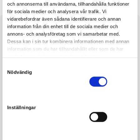
och annonserna till användarna, tillhandahålla funktioner
för sociala medier och analysera vår trafik. Vi
vidarebefordrar även sådana identifierare och annan
information från din enhet till de sociala medier och
Om hästen
annons- och analysföretag som vi samarbetar med.
e. Executive Caviar u. Joanna S. ue. Jocose
Dessa kan i sin tur kombinera informationen med annan
information som du har tillhandahållit eller som de har
Säljaren är inte momsregistrerad så moms tillkommer inte
samlat in när du har använt deras tjänster.
på försäljningssumman.
S
Nödvändig
a
Ouarasinne S. är inkörd och friröntgad u.a.
m
t
y
c
Inställningar
k
Fakta
e
s
Kön
Sto
v