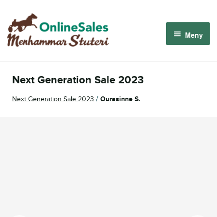
Hoppa
Hoppa
till
till
Meny
navigering
innehåll
Menhammar OnlineSales 2026
Next Generation Sale 2023
Derbyauktionen 2026
/
Next Generation Sale 2023
Ourasinne S.
Om oss
Så fungerar det
Logga in