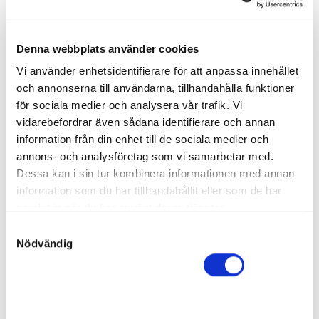
Home Free
Sto
Denna webbplats använder cookies
Far:
Readly Express
Mor:
Trading
43
Vi använder enhetsidentifierare för att anpassa innehållet
Född:
2022-05-01
och annonserna till användarna, tillhandahålla funktioner
Slutpris
:
120 000
kr
för sociala medier och analysera vår trafik. Vi
WaBu Invest AB
vidarebefordrar även sådana identifierare och annan
information från din enhet till de sociala medier och
Humbug
annons- och analysföretag som vi samarbetar med.
Hingst
Dessa kan i sin tur kombinera informationen med annan
Far:
Who's Who
Mor:
Underworld
information som du har tillhandahållit eller som de har
44
Född:
2022-05-10
samlat in när du har använt deras tjänster.
Slutpris
:
S
140 000
kr
Nödvändig
Stine Juul-Marker
a
m
Hedda
t
Sto
y
Far:
Panne de Moteur
c
Mor:
On Her Toes
45