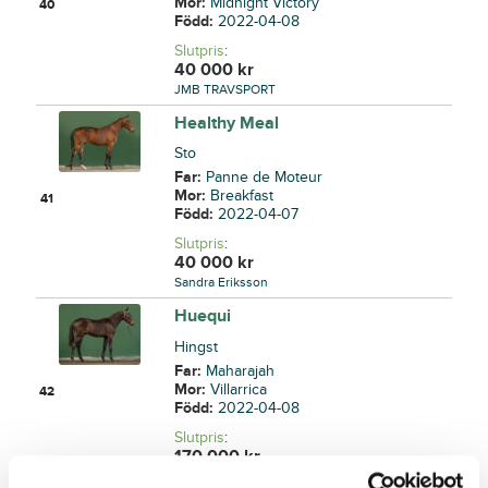
Mor:
Midnight Victory
40
Född:
2022-04-08
Slutpris
:
40 000
kr
JMB TRAVSPORT
Healthy Meal
Sto
Far:
Panne de Moteur
Mor:
Breakfast
41
Född:
2022-04-07
Slutpris
:
40 000
kr
Sandra Eriksson
Huequi
Hingst
Far:
Maharajah
Mor:
Villarrica
42
Född:
2022-04-08
Slutpris
:
170 000
kr
Mattias Djuse Stable AB