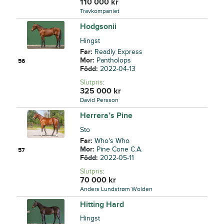
110 000
kr
Travkompaniet
Hodgsonii
Hingst
Far:
Readly Express
Mor:
Pantholops
56
Född:
2022-04-13
Slutpris
:
325 000
kr
David Persson
Herrera’s Pine
Sto
Far:
Who's Who
Mor:
Pine Cone C.A.
57
Född:
2022-05-11
Slutpris
:
70 000
kr
Anders Lundstrøm Wolden
Hitting Hard
Hingst