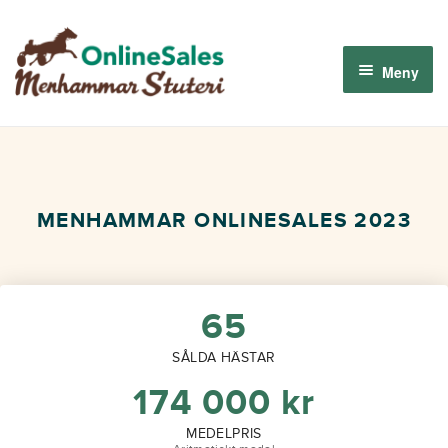
Hoppa
Hoppa
till
till
Meny
navigering
innehåll
Menhammar OnlineSales 2026
Derbyauktionen 2026
MENHAMMAR ONLINESALES 2023
Om oss
Så fungerar det
65
SÅLDA HÄSTAR
Logga in
174 000
kr
MEDELPRIS