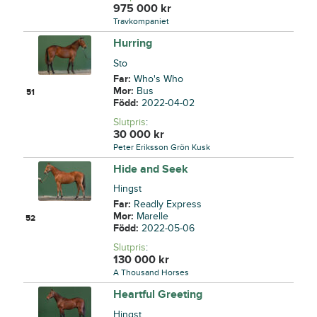
975 000
kr
Travkompaniet
Hurring
Sto
Far:
Who's Who
Mor:
Bus
51
Född:
2022-04-02
Slutpris
:
30 000
kr
Peter Eriksson Grön Kusk
Hide and Seek
Hingst
Far:
Readly Express
Mor:
Marelle
52
Född:
2022-05-06
Slutpris
:
130 000
kr
A Thousand Horses
Heartful Greeting
Hingst