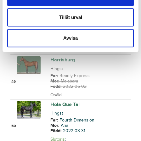
Her Highness
Sto
Tillåt urval
Far:
Maharajah
Mor:
Regina Deo
48
Född:
2022-03-25
Avvisa
Slutpris
:
210 000
kr
Francesco Morozzi
Harrisburg
Hingst
Far:
Readly Express
Mor:
Malabara
49
Född:
2022-06-02
Osåld
Hola Que Tal
Hingst
Far:
Fourth Dimension
Mor:
Aria
50
Född:
2022-03-31
Slutpris
: