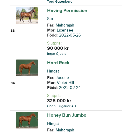
Tord Gutenberg
Having Permission
Sto
Far:
Maharajah
Mor:
Licensee
33
Född:
2022-05-26
Slutpris
:
90 000
kr
Ingar Gjøstein
Hard Rock
Hingst
Far:
Jocose
Mor:
Violet Hill
34
Född:
2022-02-24
Slutpris
:
325 000
kr
Conni Lugauer AB
Honey Bun Jumbo
Hingst
Far:
Maharajah