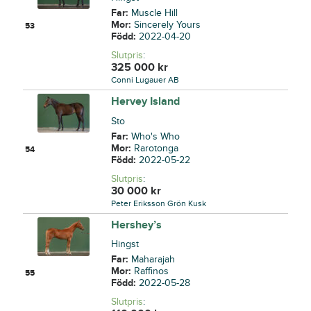
Far:
Muscle Hill
Mor:
Sincerely Yours
53
Född:
2022-04-20
Slutpris
:
325 000
kr
Conni Lugauer AB
Hervey Island
Sto
Far:
Who's Who
Mor:
Rarotonga
54
Född:
2022-05-22
Slutpris
:
30 000
kr
Peter Eriksson Grön Kusk
Hershey’s
Hingst
Far:
Maharajah
Mor:
Raffinos
55
Född:
2022-05-28
Slutpris
: