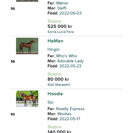
Far:
Walner
Mor:
Steffi
58
Född:
2022-06-03
Slutpris
:
525 000
kr
Sonia Lucia Fera
HeMan
Hingst
Far:
Who's Who
Mor:
Adorable Lady
59
Född:
2022-05-23
Slutpris
:
80 000
kr
Stall Macapelli
Hoodie
Sto
Far:
Readly Express
Mor:
Woolies
60
Född:
2022-05-17
Slutpris
:
140 000
kr