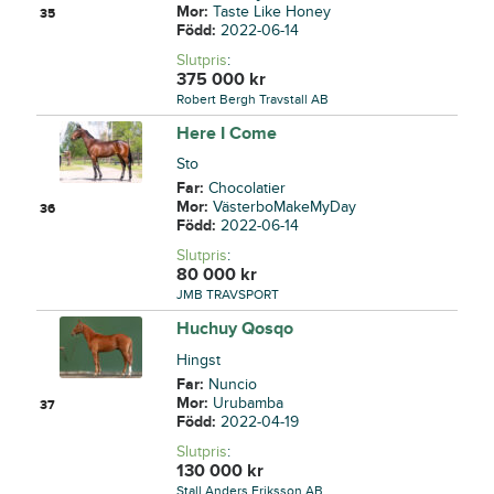
Mor:
Taste Like Honey
35
Född:
2022-06-14
Slutpris
:
375 000
kr
Robert Bergh Travstall AB
Here I Come
Sto
Far:
Chocolatier
Mor:
VästerboMakeMyDay
36
Född:
2022-06-14
Slutpris
:
80 000
kr
JMB TRAVSPORT
Huchuy Qosqo
Hingst
Far:
Nuncio
Mor:
Urubamba
37
Född:
2022-04-19
Slutpris
:
130 000
kr
Stall Anders Eriksson AB