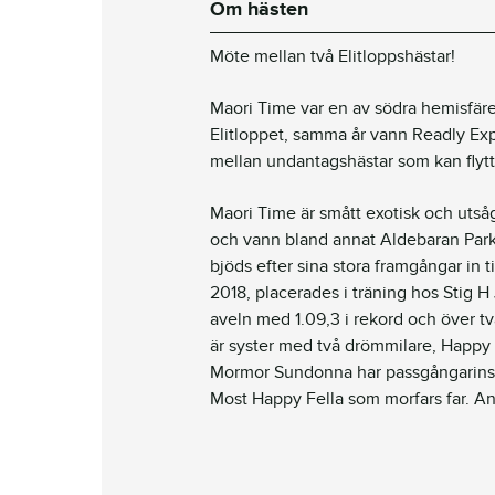
Om hästen
Möte mellan två Elitloppshästar!
Maori Time var en av södra hemisfären
Elitloppet, samma år vann Readly Exp
mellan undantagshästar som kan flytt
Maori Time är smått exotisk och utsåg
och vann bland annat Aldebaran Park Bi
bjöds efter sina stora framgångar in ti
2018, placerades i träning hos Stig H
aveln med 1.09,3 i rekord och över tv
är syster med två drömmilare, Happy M
Mormor Sundonna har passgångarins
Most Happy Fella som morfars far. 