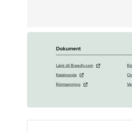
Dokument
Länk till Breedly.com
Rö
Katalogsida
Op
Röntgenintyg
Ve