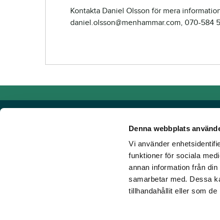
Kontakta Daniel Olsson för mera information
daniel.olsson@menhammar.com, 070-584 
Denna webbplats använde
Vi använder enhetsidentifie
Powered by TR Media
funktioner för sociala medi
annan information från din
Hos TR Media finns Sveriges främsta varumärken för dig s
samarbetar med. Dessa kan
Sedan starten 1932, då tidningen Travronden grundades, 
tillhandahållit eller som d
portfölj med innovativa digitala produkter och fortsätter at
mark. Vår vision? Vi får fler att älska trav!