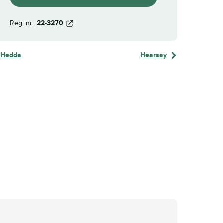
Reg. nr.:
22-3270
Hedda
Hearsay