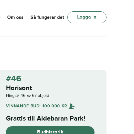
Logga in
6
Om oss
Så fungerar det
#46
Horisont
Hingst
46 av 67 objekt
VINNANDE BUD:
100 000
KR
Grattis till
Aldebaran Park
!
Budhistorik