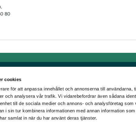
,
50 80
r cookies
rare för att anpassa innehållet och annonserna till användarna, t
Länkar
er och analysera vår trafik. Vi vidarebefordrar även sådana ident
 enhet till de sociala medier och annons- och analysföretag som 
om älskar trav!
Allmänna auktionsvillkor
 i sin tur kombinera informationen med annan information som
har vi skapat en
Mobilvy
e har samlat in när du har använt deras tjänster.
t ständigt bryta ny
Cookie policy