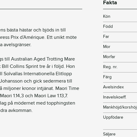
Fakta
Kön
Född
s bästa hästar och bjöds in till
Far
ress Prix d’Amérique. Ett unikt möte
a avelsgränser.
Mor
Morfar
s till Australian Aged Trotting Mare
ll Collins Sprint tre år i följd. Hon
Reg. nr.
ll Solvallas Internationella Elitlopp
Färg
 Johansson och gick sedermera till
Avelsindex
å miljoner kronor intjänat. Maori Time
aori 1.14,3 och Maori Law 1.13,7.
Inavelskoeff.
lag på mödernet med topphingsten
Mankhöjd/korshö
Andra avkomman.
Uppfödare
Säljare