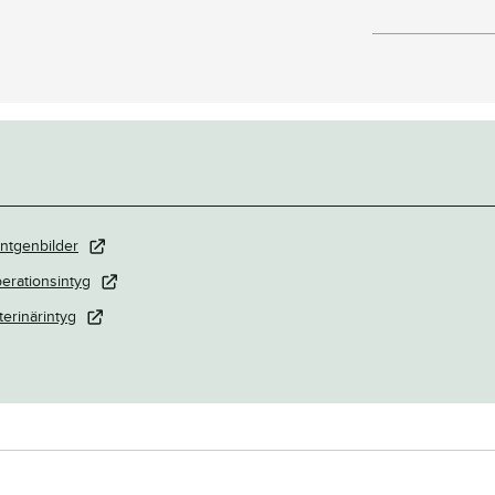
ntgenbilder
erationsintyg
terinärintyg