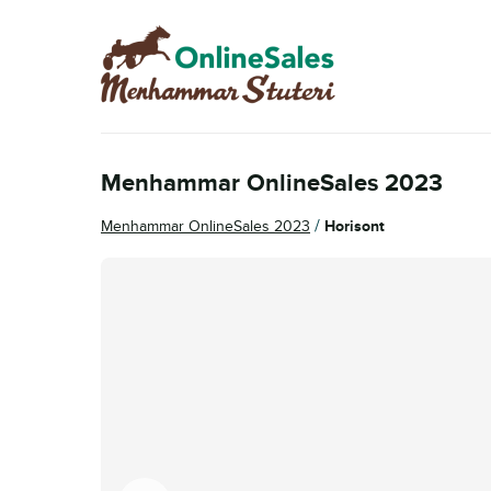
Hoppa
Hoppa
till
till
navigering
innehåll
Menhammar OnlineSales 2023
/
Menhammar OnlineSales 2023
Horisont