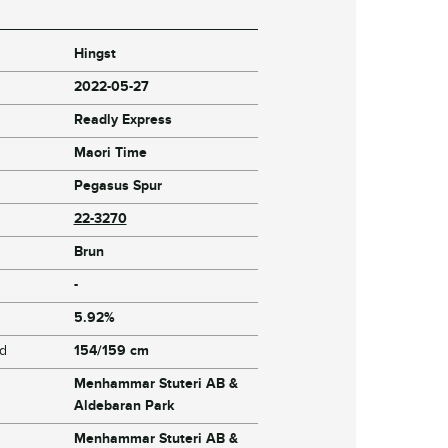
Hingst
2022-05-27
Readly Express
Maori Time
Pegasus Spur
22-3270
Brun
-
5.92%
jd
154/159 cm
Menhammar Stuteri AB &
Aldebaran Park
Menhammar Stuteri AB &