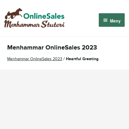
Hoppa
Hoppa
till
till
Meny
navigering
innehåll
Menhammar OnlineSales 2026
Menhammar OnlineSales 2023
Derbyauktionen 2026
/
Menhammar OnlineSales 2023
Heartful Greeting
Om oss
Så fungerar det
Logga in