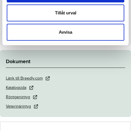
Inavelskoeff.
12.52%
Tillåt urval
Mankhöjd/korshöjd
150/153 cm
Uppfödare
Menhammar Stuteri AB
Avvisa
Säljare
Menhammar Stuteri AB
Dokument
Länk till Breedly.com
Katalogsida
Röntgenintyg
Veterinärintyg