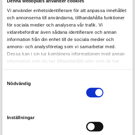
Denna webbplats använder cookies
Far:
Classic Photo
Mor:
Sabbia Bianca
43
Vi använder enhetsidentifierare för att anpassa innehållet
Född:
2020-05-18
och annonserna till användarna, tillhandahålla funktioner
Osåld
för sociala medier och analysera vår trafik. Vi
Guli Prins
vidarebefordrar även sådana identifierare och annan
information från din enhet till de sociala medier och
Hingst
Far:
Ingbest
annons- och analysföretag som vi samarbetar med.
Mor:
Guli Saga
44
Dessa kan i sin tur kombinera informationen med annan
Född:
2020-04-26
information som du har tillhandahållit eller som de har
Slutpris
:
samlat in när du har använt deras tjänster.
50 000
kr
OJA Racing AB
S
Nödvändig
Front Lane
a
m
Hingst
t
Far:
The Bank
Mor:
Salixia
45
y
Född:
2020-05-25
c
Inställningar
Slutpris
:
k
35 000
kr
e
Roger Malmqvist trav ab