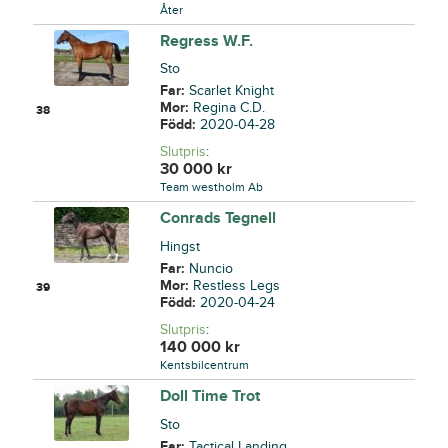
Åter
Regress W.F.
Sto
Far:
Scarlet Knight
Mor:
Regina C.D.
38
Född:
2020-04-28
Slutpris
:
30 000
kr
Team westholm Ab
Conrads Tegnell
Hingst
Far:
Nuncio
Mor:
Restless Legs
39
Född:
2020-04-24
Slutpris
:
140 000
kr
Kentsbilcentrum
Doll Time Trot
Sto
Far:
Tactical Landing