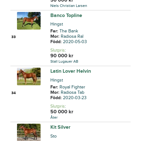
Niels Christian Larsen
Banco Topline
Hingst
Far:
The Bank
Mor:
Radiosa Ral
33
Född:
2020-05-03
Slutpris
:
90 000
kr
Stall Lugauer AB
Latin Lover Helvin
Hingst
Far:
Royal Fighter
Mor:
Radiosa Tab
34
Född:
2020-03-23
Slutpris
:
50 000
kr
Åter
Kit Silver
Sto