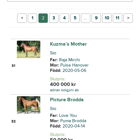
←
1
2
3
4
5
…
9
10
11
→
Kuzma’s Mother
Sto
Far:
Raja Mirchi
Mor:
Pulse Hanover
31
Född:
2020-05-06
Slutpris
:
400 000
kr
adrian kolgjini ab
Picture Brodda
Sto
Far:
Love You
Mor:
Puma Brodda
32
Född:
2020-04-14
Slutpris
:
50 000
kr