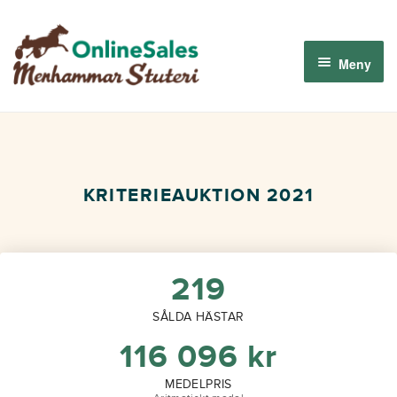
Hoppa
Hoppa
till
till
Meny
navigering
innehåll
Menhammar OnlineSales 2026
Derbyauktionen 2026
KRITERIEAUKTION 2021
Om oss
Så fungerar det
219
SÅLDA HÄSTAR
Logga in
116 096
kr
MEDELPRIS