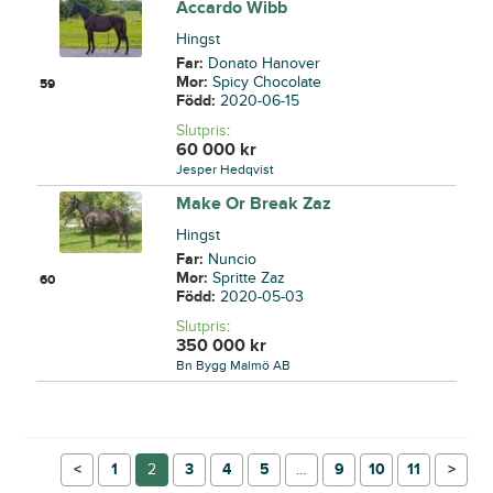
Accardo Wibb
Hingst
Far:
Donato Hanover
Mor:
Spicy Chocolate
59
Född:
2020-06-15
Slutpris
:
60 000
kr
Jesper Hedqvist
Make Or Break Zaz
Hingst
Far:
Nuncio
Mor:
Spritte Zaz
60
Född:
2020-05-03
Slutpris
:
350 000
kr
Bn Bygg Malmö AB
←
1
2
3
4
5
…
9
10
11
→