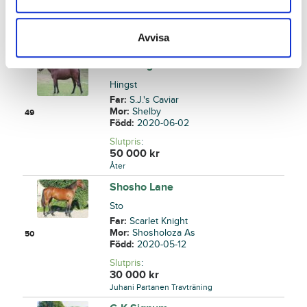
Född:
2020-06-01
Slutpris
:
40 000
kr
Avvisa
Niels Christian Larsen
Mustang One
Hingst
Far:
S.J.'s Caviar
Mor:
Shelby
49
Född:
2020-06-02
Slutpris
:
50 000
kr
Åter
Shosho Lane
Sto
Far:
Scarlet Knight
Mor:
Shosholoza As
50
Född:
2020-05-12
Slutpris
:
30 000
kr
Juhani Partanen Travträning