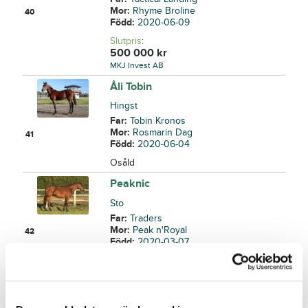
Mor:
Rhyme Broline
40
Född:
2020-06-09
Slutpris
:
500 000
kr
MKJ Invest AB
Åli Tobin
Hingst
Far:
Tobin Kronos
Mor:
Rosmarin Dag
41
Född:
2020-06-04
Osåld
Peaknic
Sto
Far:
Traders
Mor:
Peak n'Royal
42
Född:
2020-03-07
Osåld
Charlis Broline
Sto