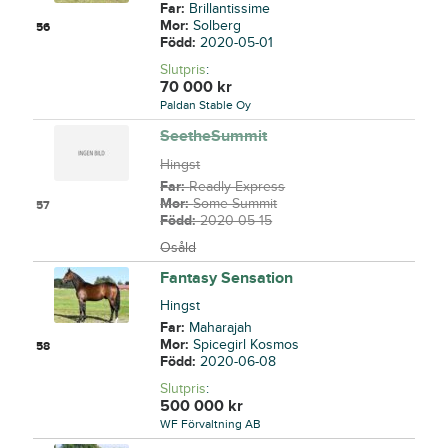
Far:
Brillantissime
Mor:
Solberg
56
Född:
2020-05-01
Slutpris
:
70 000
kr
Paldan Stable Oy
SeetheSummit
Hingst
Far:
Readly Express
Mor:
Some Summit
57
Född:
2020-05-15
Osåld
Fantasy Sensation
Hingst
Far:
Maharajah
Mor:
Spicegirl Kosmos
58
Född:
2020-06-08
Slutpris
:
500 000
kr
WF Förvaltning AB