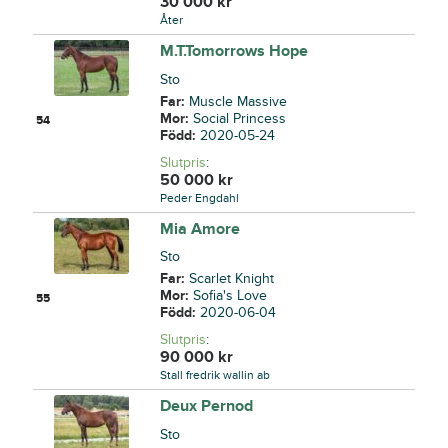
30 000
kr
Åter
M.T.Tomorrows Hope
Sto
Far:
Muscle Massive
Mor:
Social Princess
54
Född:
2020-05-24
Slutpris
:
50 000
kr
Peder Engdahl
Mia Amore
Sto
Far:
Scarlet Knight
Mor:
Sofia's Love
55
Född:
2020-06-04
Slutpris
:
90 000
kr
Stall fredrik wallin ab
Deux Pernod
Sto