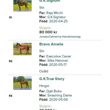
G.K.Signum
Sto
Far:
Raja Mirchi
Mor:
G.K.Signatur
51
Född:
2020-04-25
Slutpris
:
80 000
kr
JonasoCatharina Handelsbolag
Bravo Amelia
Sto
Far:
Executive Caviar
Mor:
Silka Hanover
52
Född:
2020-05-17
Osåld
G.K.True Story
Hingst
Far:
Djali Boko
Mor:
Smashing Dame
53
Född:
2020-05-06
Slutpris
: