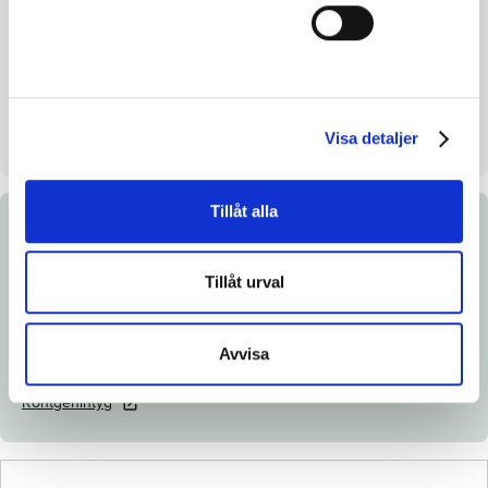
Mankhöjd/korshöjd
-
Uppfödare
Misty Trotting AB
Säljare
Misty Trotting AB
Uppstallningsplats
Skattmansö. Vittinge
Visa detaljer
Tillåt alla
Dokument
Tillåt urval
Ladda ned katalogsida
Länk till Breedly.com
Avvisa
Veterinärintyg
Röntgenintyg