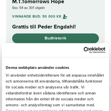
M.T.Tomorrows Hope
Sto
54 av 301 objekt
VINNANDE BUD:
50 000
KR
Grattis till
Peder Engdahl
!
Budhistorik
Reg. nr.:
SE 20-3373
Denna webbplats använder cookies
G.K.True Story
Mia Amore
Vi använder enhetsidentifierare för att anpassa innehållet
och annonserna till användarna, tillhandahålla funktioner
för sociala medier och analysera vår trafik. Vi
vidarebefordrar även sådana identifierare och annan
Om hästen
information från din enhet till de sociala medier och
annons- och analysföretag som vi samarbetar med.
Sto e. Muscle Massive u. Social Princess ue. Donato
Dessa kan i sin tur kombinera informationen med annan