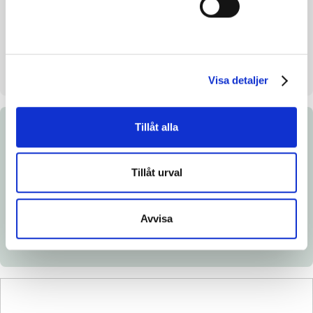
Uppfödare
Am Bloodstock AB
Säljare
Am Bloodstock AB
Uppstallningsplats
Hyllstofta Stuteri. Klippan
Visa detaljer
Tillåt alla
Dokument
Tillåt urval
Ladda ned katalogsida
Länk till Breedly.com
Avvisa
Veterinärintyg
Röntgenintyg