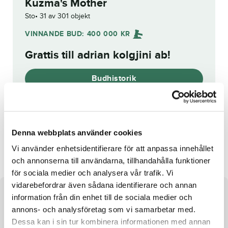
Kuzma's Mother
Sto
31 av 301 objekt
VINNANDE BUD:
400 000
KR
Grattis till
adrian kolgjini ab
!
Budhistorik
Reg. nr.:
SE 20-1705
Denna webbplats använder cookies
Valnes Our Love
Picture Brodda
Vi använder enhetsidentifierare för att anpassa innehållet
och annonserna till användarna, tillhandahålla funktioner
för sociala medier och analysera vår trafik. Vi
vidarebefordrar även sådana identifierare och annan
Om hästen
information från din enhet till de sociala medier och
annons- och analysföretag som vi samarbetar med.
Sto e. Raja Mirchi u. Pulse Hanover ue. Cantab Hall
Dessa kan i sin tur kombinera informationen med annan