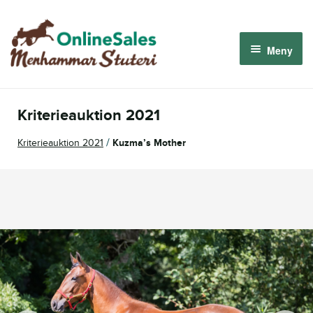
Hoppa
Hoppa
till
till
Meny
navigering
innehåll
Menhammar OnlineSales 2026
Kriterieauktion 2021
Derbyauktionen 2026
/
Kriterieauktion 2021
Kuzma’s Mother
Om oss
Så fungerar det
Logga in