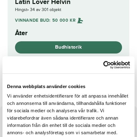
Latin Lover Helvin
Hingst
34 av 301 objekt
VINNANDE BUD:
50 000
KR
Åter
Budhistorik
Reg. nr.:
SE 20-2299
Banco Topline
Kit Silver
Denna webbplats använder cookies
Vi använder enhetsidentifierare för att anpassa innehållet
och annonserna till användarna, tillhandahålla funktioner
för sociala medier och analysera vår trafik. Vi
Om hästen
vidarebefordrar även sådana identifierare och annan
information från din enhet till de sociala medier och
Hingst e. Royal Fighter u. Radiosa Tab ue. Uronometro
annons- och analysföretag som vi samarbetar med.