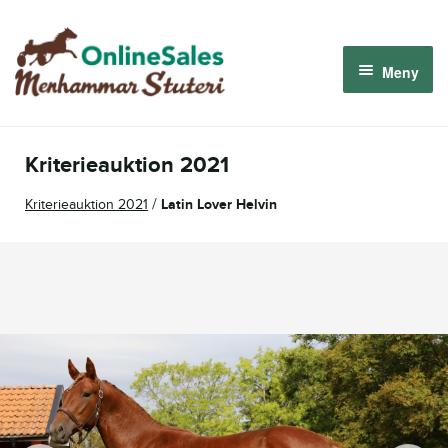
Hoppa
Hoppa
till
till
Meny
navigering
innehåll
Menhammar OnlineSales 2026
Kriterieauktion 2021
Derbyauktionen 2026
/
Kriterieauktion 2021
Latin Lover Helvin
Om oss
Så fungerar det
Logga in