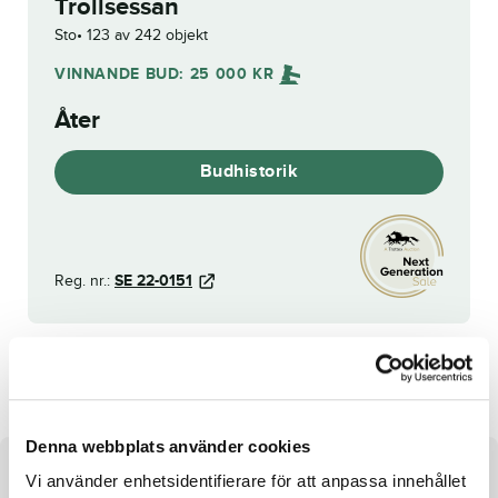
Trollsessan
Sto
123 av 242 objekt
VINNANDE BUD:
25 000
KR
Åter
Budhistorik
Reg. nr.:
SE 22-0151
Västerbo Secret
Max Pace
Denna webbplats använder cookies
Om hästen
Vi använder enhetsidentifierare för att anpassa innehållet