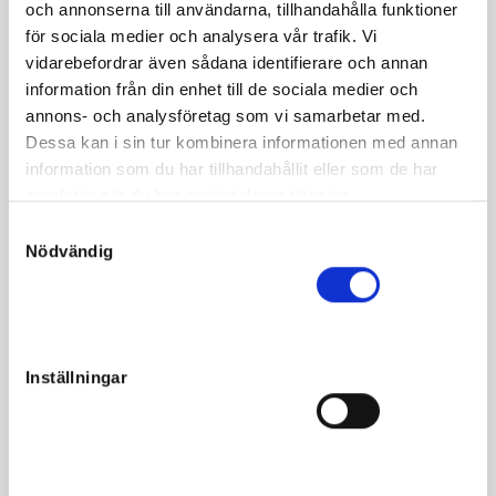
och annonserna till användarna, tillhandahålla funktioner
e. Tekno Odin u. Fakstrolla ue. Järvsöfaks
för sociala medier och analysera vår trafik. Vi
vidarebefordrar även sådana identifierare och annan
Trollsessan kommer ur dagens kallblodiga ”Golden Cross”
information från din enhet till de sociala medier och
Tekno Odin/Järvsöfakssto förstärkt med Elithingstar rakt
annons- och analysföretag som vi samarbetar med.
igenom.
Dessa kan i sin tur kombinera informationen med annan
Talangfulla modern Fakstrolla tillhörde årgångstoppen som
information som du har tillhandahållit eller som de har
treåring.Kriterietvåan Vollanfrökna finns längre bak i
samlat in när du har använt deras tjänster.
stammen.
S
Nödvändig
a
123 TROLLSESSAN 148/149
m
t
y
c
Inställningar
k
Fakta
e
s
Kön
Sto
v
Född
2022-04-12
a