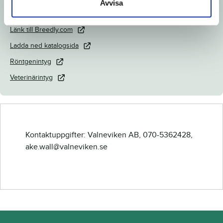
Dokument
Avvisa
Länk till Breedly.com
Ladda ned katalogsida
Röntgenintyg
Veterinärintyg
Kontaktuppgifter: Valneviken AB, 070-5362428,
ake.wall@valneviken.se