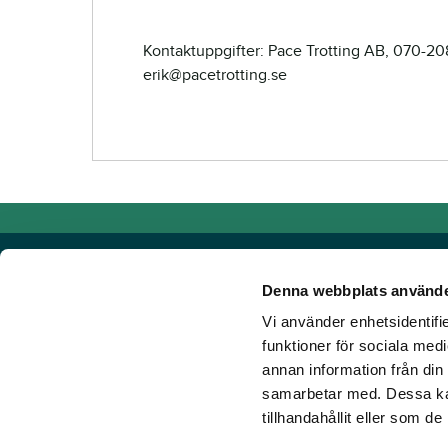
Kontaktuppgifter: Pace Trotting AB, 070-20
erik@pacetrotting.se
Denna webbplats använde
Vi använder enhetsidentifie
Powered by TR Media
funktioner för sociala medi
annan information från din
Hos TR Media finns Sveriges främsta varumärken för dig s
samarbetar med. Dessa kan
Sedan starten 1932, då tidningen Travronden grundades, 
tillhandahållit eller som d
portfölj med innovativa digitala produkter och fortsätter at