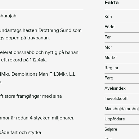
Fakta
aharajah
Kön
Född
l undantags hästen Drottning Sund som
Far
gsloppen på travbanan.
Mor
elerationssnabb och nyttig på banan
Morfar
ett rekord på 1.12.4ak.
Reg. nr.
,4Mkr, Demolitions Man F 1,3Mkr, L.L
Färg
r.
Avelsindex
ft stora framgångar med sina
Inavelskoeff.
Mankhöjd/korshö
or är redan 4 stycken miljonärer.
Uppfödare
Säljare
både fart och styrka.