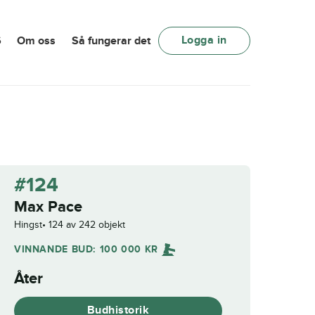
Logga in
6
Om oss
Så fungerar det
#124
Max Pace
Hingst
124 av 242 objekt
VINNANDE BUD:
100 000
KR
Åter
Budhistorik