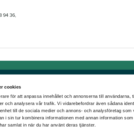
8 94 36,
r cookies
rare för att anpassa innehållet och annonserna till användarna, t
Länkar
er och analysera vår trafik. Vi vidarebefordrar även sådana ident
 enhet till de sociala medier och annons- och analysföretag som 
om älskar trav!
Allmänna auktionsvillkor
 i sin tur kombinera informationen med annan information som
har vi skapat en
Mobilvy
e har samlat in när du har använt deras tjänster.
t ständigt bryta ny