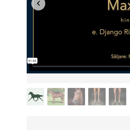
from
on
.
124 Max Pace
L.A. Racing Media
Vimeo