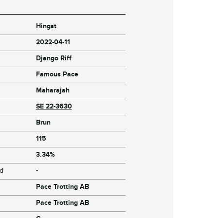
Hingst
2022-04-11
Django Riff
Famous Pace
Maharajah
SE 22-3630
Brun
115
3.34%
jd
-
Pace Trotting AB
Pace Trotting AB