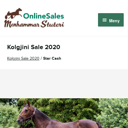
Hoppa
Hoppa
till
till
Meny
navigering
innehåll
Menhammar OnlineSales 2026
Kolgjini Sale 2020
Derbyauktionen 2026
/
Kolgjini Sale 2020
Star Cash
Om oss
Så fungerar det
Logga in