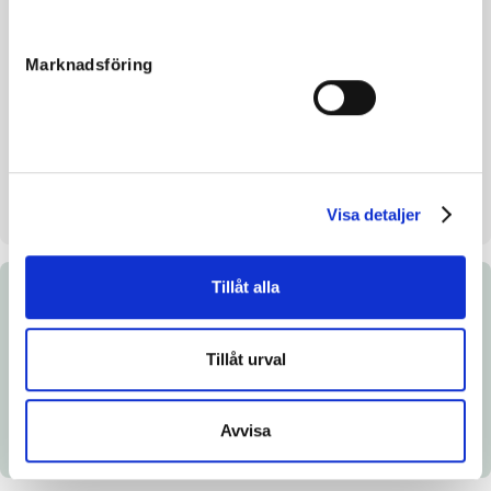
Färg
Mörkbrun
Avelsindex
–
Marknadsföring
Inavelskoeff.
6.0%
Mankhöjd/korshöjd
–
Uppfödare
Ecurie des Charmes
Säljare
Ecurie des Charmes
Visa detaljer
Tillåt alla
Dokument
Tillåt urval
Katalogsida
Länk till Breedly
Avvisa