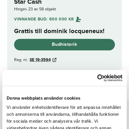
Star Cash
Hingst
23 av 58 objekt
VINNANDE BUD:
600 000
KR
Grattis till
dominik locqueneux
!
Budhistorik
Reg. nr.:
SE 19-3594
Battuta Face
Bidatsu Face
Denna webbplats använder cookies
Vi använder enhetsidentifierare för att anpassa innehållet
Om hästen
och annonserna till användarna, tillhandahålla funktioner
för sociala medier och analysera vår trafik. Vi
Hingst e. Ready Cash u. Etoile F.R.
vidarebefordrar även sådana identifierare och annan