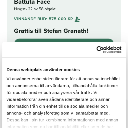
Battuta Face
Hingst
22 av 58 objekt
VINNANDE BUD:
575 000
KR
Grattis till
Stefan Granath
!
Budhistorik
Reg. nr.:
SE 19-3029
Denna webbplats använder cookies
Jannah
Star Cash
Vi använder enhetsidentifierare för att anpassa innehållet
och annonserna till användarna, tillhandahålla funktioner
för sociala medier och analysera vår trafik. Vi
vidarebefordrar även sådana identifierare och annan
information från din enhet till de sociala medier och
Om hästen
annons- och analysföretag som vi samarbetar med.
Dessa kan i sin tur kombinera informationen med annan
Hingst e. Mosaique Face u. Intensite
information som du har tillhandahållit eller som de har