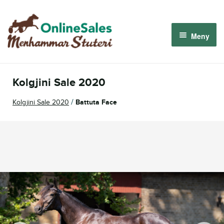
Hoppa
Hoppa
till
till
Meny
navigering
innehåll
Menhammar OnlineSales 2026
Kolgjini Sale 2020
Derbyauktionen 2026
/
Kolgjini Sale 2020
Battuta Face
Om oss
Så fungerar det
Logga in