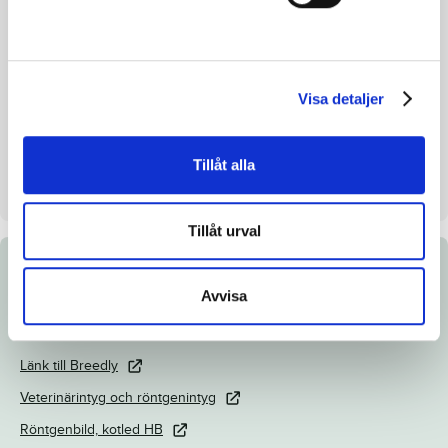
Avelsindex
115
Inavelskoeff.
8.0%
Mankhöjd/korshöjd
149/150cm
Visa detaljer
Uppfödare
Lutfi Kolgjini och Anna
Svensson
Tillåt alla
Säljare
Lutfi Kolgjini AB
Tillåt urval
Dokument
Avvisa
Katalogsida
Länk till Breedly
Veterinärintyg och röntgenintyg
Röntgenbild, kotled HB