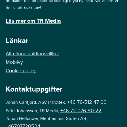
produkter och fortsätter att ständigt bryta ny mark. Vår vision? Vi
får fler att älska trav!
Läs mer om TR Media
Länkar
Allmänna auktionsvillkor
Mobilvy
Cookie policy
Kontaktuppgifter
+46 76-512 47 00
Johan Carlfjord, ASVT/Trottex,
+46 72 076 90 22
Petri Johansson, TR Media,
Johan Hellander, Menhammar Stuteri AB,
+46707720524