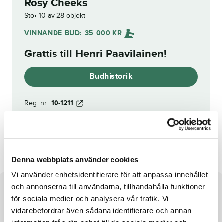
Rosy Cheeks
Sto
10 av 28 objekt
VINNANDE BUD:
35 000
KR
Grattis till
Henri Paavilainen
!
Budhistorik
Reg. nr.:
10-1211
J.J.
Emelie
Denna webbplats använder cookies
Vi använder enhetsidentifierare för att anpassa innehållet
och annonserna till användarna, tillhandahålla funktioner
Om hästen
för sociala medier och analysera vår trafik. Vi
vidarebefordrar även sådana identifierare och annan
Segermaskin med anor!