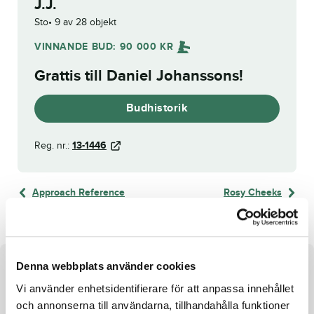
J.J.
Sto
9 av 28 objekt
VINNANDE BUD:
90 000
KR
Grattis till
Daniel Johanssons
!
Budhistorik
Reg. nr.:
13-1446
Approach Reference
Rosy Cheeks
Denna webbplats använder cookies
Om hästen
Vi använder enhetsidentifierare för att anpassa innehållet
Tuffing med alla papper i ordning!
och annonserna till användarna, tillhandahålla funktioner