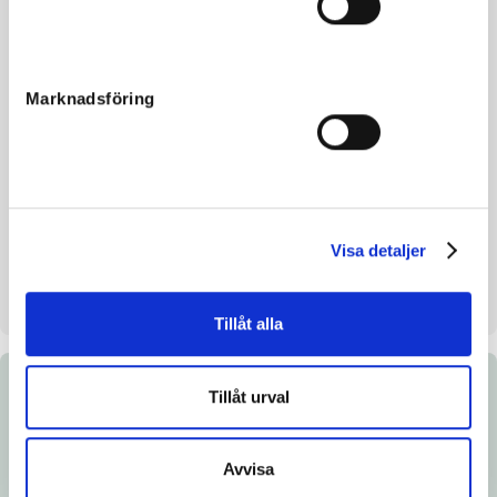
Reg. nr.
24-1719
Färg
br
Marknadsföring
Avelsindex
117
Inavelskoeff.
14.46%
Uppfödare
Ryka Invest AB
Säljare
Ryka Invest AB
Visa detaljer
Stall på auktionsdagen
2A
Uppfödd
Håkan Karlsson, Eskilstuna
Tillåt alla
Dokument
Tillåt urval
Länk till Breedly.com
Avvisa
Ladda ned katalogsida