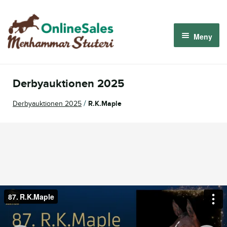
Hoppa
Hoppa
till
till
Meny
navigering
innehåll
Menhammar OnlineSales 2026
Derbyauktionen 2025
Derbyauktionen 2026
/
Derbyauktionen 2025
R.K.Maple
Om oss
Så fungerar det
Logga in