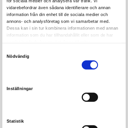
för sociala medier och analysera vår trafik. Vi
Hanover
vidarebefordrar även sådana identifierare och annan
information från din enhet till de sociala medier och
Stella Newmen tjänade över miljonen och tog rekordet
annons- och analysföretag som vi samarbetar med.
10,4 ak.
Dessa kan i sin tur kombinera informationen med annan
information som du har tillhandahållit eller som de har
Första avkomman, hingst e Greenshoe, verkar mycket
samlat in när du har använt deras tjänster.
lovande. Tränar 22 full väg hos Tommy Karlstedt.
S
Nödvändig
a
m
t
Fakta
y
c
Inställningar
Kön
Sto
k
e
Född
2024-04-29
s
Far
Francesco Zet
v
Mor
Stella Newmen
a
Statistik
l
Morfar
Symphonic Hanover