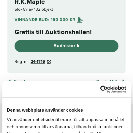
R.K.Maple
Sto
87 av 132 objekt
VINNANDE BUD:
160 000
KR
Grattis till
Auktionshallen
!
Budhistorik
Reg. nr.:
24-1719
Gretzky
Grazie Mille
Denna webbplats använder cookies
Om hästen
Vi använder enhetsidentifierare för att anpassa innehållet
och annonserna till användarna, tillhandahålla funktioner
e. Francesco Zet u. Stella Newmen ue. Symphonic