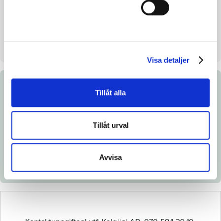
Säljare
Lutfi Kolgjini AB
Stall på auktionsdagen
7/8
Uppfödd
Lutfi Kolgjini
Visa detaljer
Dokument
Tillåt alla
Länk till Breedly.com
Tillåt urval
Ladda ned katalogsida
Röntgenintyg
Avvisa
Veterinärintyg