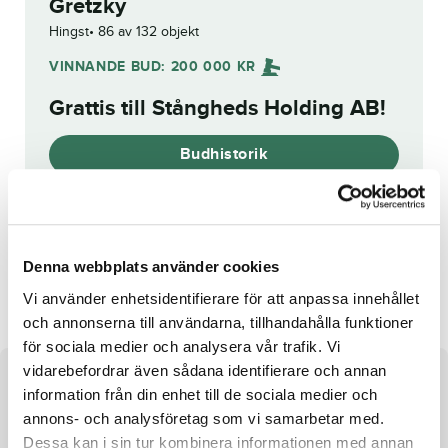
Gretzky
Hingst
86 av 132 objekt
VINNANDE BUD:
200 000
KR
Grattis till
Stångheds Holding AB
!
Budhistorik
Reg. nr.:
24-3006
Denna webbplats använder cookies
Manchuri
R.K.Maple
Vi använder enhetsidentifierare för att anpassa innehållet
och annonserna till användarna, tillhandahålla funktioner
för sociala medier och analysera vår trafik. Vi
vidarebefordrar även sådana identifierare och annan
Om hästen
information från din enhet till de sociala medier och
annons- och analysföretag som vi samarbetar med.
e. Mosaique Face u. Stay In Your Lane ue. Chapter Seven
Dessa kan i sin tur kombinera informationen med annan